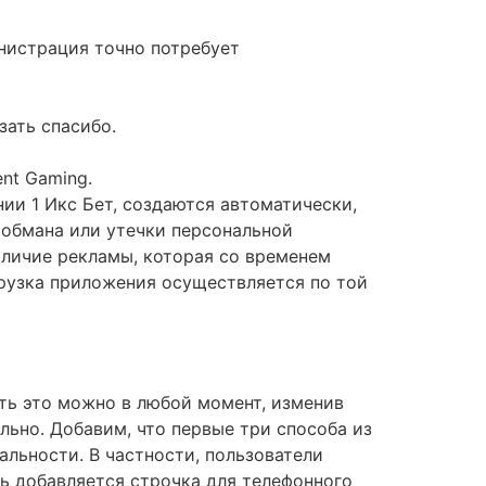
инистрация точно потребует
зать спасибо.
nt Gaming.
ии 1 Икс Бет, создаются автоматически,
 обмана или утечки персональной
аличие рекламы, которая со временем
грузка приложения осуществляется по той
ть это можно в любой момент, изменив
льно. Добавим, что первые три способа из
альности. В частности, пользователи
есь добавляется строчка для телефонного