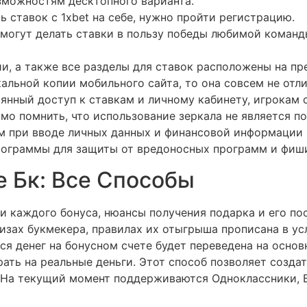
зможностям десктопного варианта.
ь ставок с 1xbet на себе, нужно пройти регистрацию.
 могут делать ставки в пользу победы любимой команд
ии, а также все разделы для ставок расположены на пр
альной копии мобильного сайта, то она совсем не отли
янный доступ к ставкам и личному кабинету, игрокам 
мо помнить, что использование зеркала не является по
 при вводе личных данных и финансовой информации н
ограммы для защиты от вредоносных программ и фиши
е Бк: Все Способы
и каждого бонуса, нюансы получения подарка и его по
изах букмекера, правилах их отыгрыша прописана в ус
 денег на бонусном счете будет переведена на основн
рать на реальные деньги. Этот способ позволяет созд
 На текущий момент поддерживаются Одноклассники, Вк