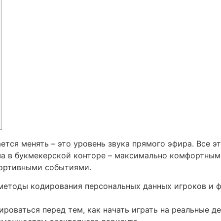
ся менять – это уровень звука прямого эфира. Все это
тча в букмекерской конторе – максимально комфортным
портивными событиями.
методы кодирования персональных данных игроков и ф
ироваться перед тем, как начать играть на реальные де