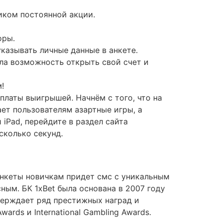
иком постоянной акции.
оры.
казывать личные данные в анкете.
ыла возможность открыть свой счет и
!
платы выигрышей. Начнём с того, что на
ает пользователям азартные игры, а
iPad, перейдите в раздел сайта
сколько секунд.
 анкеты новичкам придет смс с уникальным
сным. БК 1xBet была основана в 2007 году
верждает ряд престижных наград и
rds и International Gambling Awards.