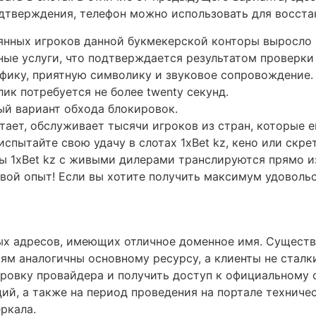
дтверждения, телефон можно использовать для восстан
янных игроков данной букмекерской конторы выросло в
ные услуги, что подтверждается результатом проверк
фику, приятную символику и звуковое сопровождение.
лик потребуется не более twenty секунд.
ый вариант обхода блокировок.
тает, обслуживает тысячи игроков из стран, которые е
 испытайте свою удачу в слотах 1xBet kz, кено или скр
ы 1xBet kz с живыми дилерами транслируются прямо из
вой опыт! Если вы хотите получить максимум удоволь
ых адресов, имеющих отличное доменное имя. Существ
ям аналогичны основному ресурсу, а клиенты не сталк
ировку провайдера и получить доступ к официальному 
ий, а также на период проведения на портале техничес
ркала.