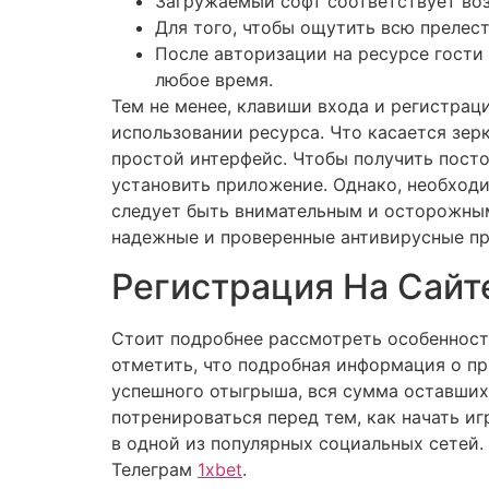
Загружаемый софт соответствует во
Для того, чтобы ощутить всю прелест
После авторизации на ресурсе гости
любое время.
Тем не менее, клавиши входа и регистрац
использовании ресурса. Что касается зерк
простой интерфейс. Чтобы получить посто
установить приложение. Однако, необходи
следует быть внимательным и осторожным
надежные и проверенные антивирусные пр
Регистрация На Сайт
Стоит подробнее рассмотреть особенност
отметить, что подробная информация о пр
успешного отыгрыша, вся сумма оставшихся
потренироваться перед тем, как начать иг
в одной из популярных социальных сетей.
Телеграм
1xbet
.