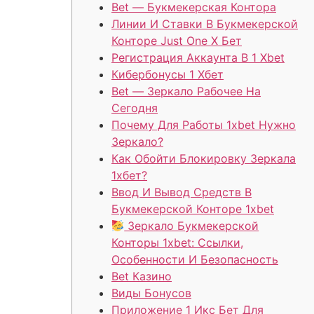
Bet — Букмекерская Контора
Линии И Ставки В Букмекерской
Конторе Just One Х Бет
Регистрация Аккаунта В 1 Xbet
Кибербонусы 1 Хбет
Bet — Зеркало Рабочее На
Сегодня
Почему Для Работы 1xbet Нужно
Зеркало?
Как Обойти Блокировку Зеркала
1хбет?
Ввод И Вывод Средств В
Букмекерской Конторе 1xbet
Зеркало Букмекерской
Конторы 1xbet: Ссылки,
Особенности И Безопасность
Bet Казино
Виды Бонусов
Приложение 1 Икс Бет Для