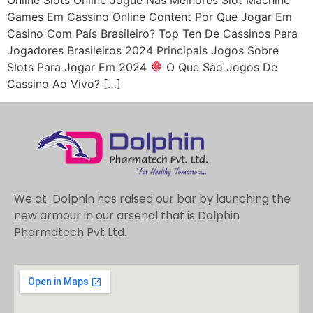
Games Em Cassino Online Content Por Que Jogar Em
Casino Com País Brasileiro? Top Ten De Cassinos Para
Jogadores Brasileiros 2024 Principais Jogos Sobre
Slots Para Jogar Em 2024
O Que São Jogos De
Cassino Ao Vivo? […]
We at Dolphin has raised our bar by launching the
new armour in our arsenal that is Dolphin
Pharmatech Pvt Ltd.