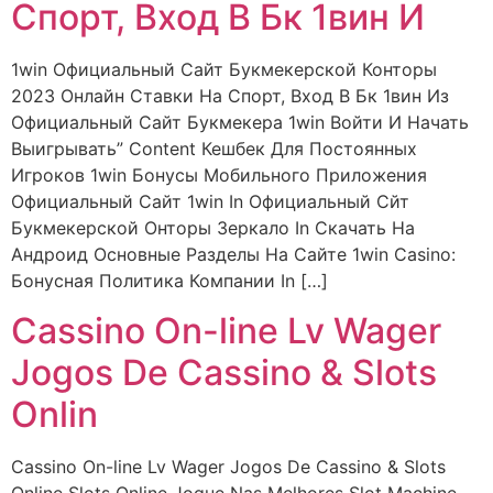
Спорт, Вход В Бк 1вин И
1win Официальный Сайт Букмекерской Конторы
2023 Онлайн Ставки На Спорт, Вход В Бк 1вин Из
Официальный Сайт Букмекера 1win Войти И Начать
Выигрывать” Content Кешбек Для Постоянных
Игроков 1win Бонусы Мобильного Приложения
Официальный Сайт 1win In Официальный Сйт
Букмекерской Онторы Зеркало In Скачать На
Андроид Основные Разделы На Сайте 1win Casino:
Бонусная Политика Компании In […]
Cassino On-line Lv Wager
Jogos De Cassino & Slots
Onlin
Cassino On-line Lv Wager Jogos De Cassino & Slots
Online Slots Online Jogue Nas Melhores Slot Machine