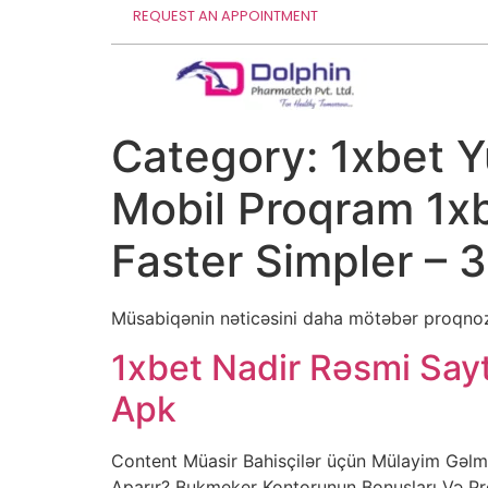
REQUEST AN APPOINTMENT
Category:
1xbet Y
Mobil Proqram 1xb
Faster Simpler – 
Müsabiqənin nəticəsini daha mötəbər proqnoz
1xbet Nadir Rəsmi Say
Apk
Content Müasir Bahisçilər üçün Mülayim Gəl
Aparır? Bukmeker Kontorunun Bonusları Və P