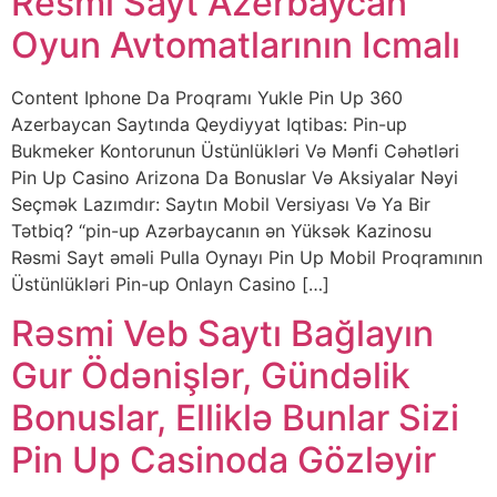
Resmi Sayt Azerbaycan
Oyun Avtomatlarının Icmalı
Content Iphone Da Proqramı Yukle Pin Up 360
Azerbaycan Saytında Qeydiyyat Iqtibas: Pin-up
Bukmeker Kontorunun Üstünlükləri Və Mənfi Cəhətləri
Pin Up Casino Arizona Da Bonuslar Və Aksiyalar Nəyi
Seçmək Lazımdır: Saytın Mobil Versiyası Və Ya Bir
Tətbiq? “pin-up Azərbaycanın ən Yüksək Kazinosu
Rəsmi Sayt əməli Pulla Oynayı Pin Up Mobil Proqramının
Üstünlükləri Pin-up Onlayn Casino […]
Rəsmi Veb Saytı Bağlayın️
Gur Ödənişlər, Gündəlik
Bonuslar, Elliklə Bunlar Sizi
Pin Up Casinoda Gözləyir