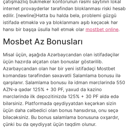
çatışmazlıq bukmeker kontorunun rəsmi saytının lokal
internet provayderlər tərəfindən bloklanması riski hesab
edilir. [newline]Hətta bu halda belə, problemi güzgü
istifadə etməklə və ya bloklanmanı aşıb keçəcək hər
hansı bir başqa üsulla həll etmək olar
mostbet online
.
Mosbet Az Bonusları
Misal üçün, aşağıda Azərbaycandan olan istifadəçilər
üçün hazırda əlçatan olan bonuslar göstərilib.
Azərbaycandan olan hər bir yeni istifadəçi Mostbet
komandası tərəfindən səxavətli Salamlama bonusu ilə
qarşılanır. Salamlama bonusu ilə idman mərclərində 550
AZN-ə qədər 125% + 30 PF, yaxud da kazino
mərclərində ilk depozitinizdə 125% + 30 PF əldə edə
bilərsiniz. Platformada qeydiyyatdan keçərkən sizin
üçün daha cəlbedici olan bonus hansıdırsa, onu seçə
biləcəksiniz. Bu bonus salamlama bonusuna oxşardır,
çünki bu da qeydiyyat üçün təqdim olunur.