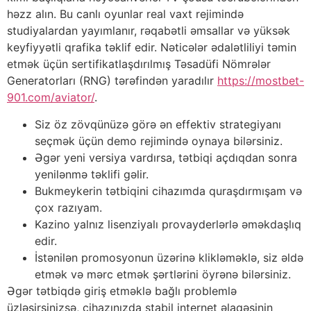
həzz alın. Bu canlı oyunlar real vaxt rejimində
studiyalardan yayımlanır, rəqabətli əmsallar və yüksək
keyfiyyətli qrafika təklif edir. Nəticələr ədalətliliyi təmin
etmək üçün sertifikatlaşdırılmış Təsadüfi Nömrələr
Generatorları (RNG) tərəfindən yaradılır
https://mostbet-
901.com/aviator/
.
Siz öz zövqünüzə görə ən effektiv strategiyanı
seçmək üçün demo rejimində oynaya bilərsiniz.
Əgər yeni versiya vardırsa, tətbiqi açdıqdan sonra
yenilənmə təklifi gəlir.
Bukmeykerin tətbiqini cihazımda quraşdırmışam və
çox razıyam.
Kazino yalnız lisenziyalı provayderlərlə əməkdaşlıq
edir.
İstənilən promosyonun üzərinə klikləməklə, siz əldə
etmək və mərc etmək şərtlərini öyrənə bilərsiniz.
Əgər tətbiqdə giriş etməklə bağlı problemlə
üzləşirsinizsə, cihazınızda stabil internet əlaqəsinin