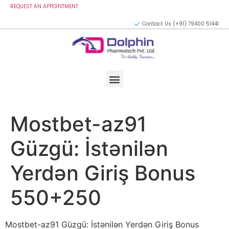
REQUEST AN APPOINTMENT
Contact Us (+91) 79400 51441
Mostbet-az91
Güzgü: İstənilən
Yerdən Giriş Bonus
550+250
Mostbet-az91 Güzgü: İstənilən Yerdən Giriş Bonus