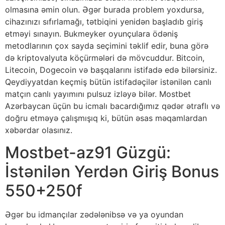
olmasına əmin olun. Əgər burada problem yoxdursa,
cihazınızı sıfırlamağı, tətbiqini yenidən başladıb giriş
etməyi sınayın. Bukmeyker oyunçulara ödəniş
metodlarının çox sayda seçimini təklif edir, buna görə
də kriptovalyuta köçürmələri də mövcuddur. Bitcoin,
Litecoin, Dogecoin və başqalarını istifadə edə bilərsiniz.
Qeydiyyatdan keçmiş bütün istifadəçilər istənilən canlı
matçın canlı yayımını pulsuz izləyə bilər. Mostbet
Azərbaycan üçün bu icmalı bacardığımız qədər ətraflı və
doğru etməyə çalışmışıq ki, bütün əsas məqamlardan
xəbərdar olasınız.
Mostbet-az91 Güzgü:
İstənilən Yerdən Giriş Bonus
550+250f
Əgər bu idmançılar zədələnibsə və ya oyundan