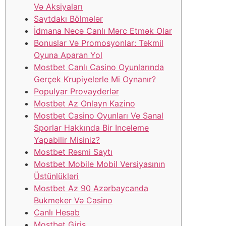
Və Aksiyaları
Saytdakı Bölmələr
İdmana Necə Canlı Mərc Etmək Olar
Bonuslar Və Promosyonlar: Təkmil
Oyuna Aparan Yol
Mostbet Canlı Casino Oyunlarında
Gerçek Krupiyelerle Mi Oynanır?
Populyar Provayderlər
Mostbet Az Onlayn Kazino
Mostbet Casino Oyunları Ve Sanal
Sporlar Hakkında Bir Inceleme
Yapabilir Misiniz?
Mostbet Rəsmi Saytı
Mostbet Mobile Mobil Versiyasının
Üstünlükləri
Mostbet Az 90 Azərbaycanda
Bukmeker Və Casino
Canlı Hesab
Mostbet Giriş