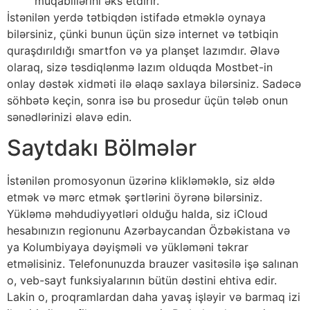
müqabillərini əks etdirir.
İstənilən yerdə tətbiqdən istifadə etməklə oynaya
bilərsiniz, çünki bunun üçün sizə internet və tətbiqin
quraşdırıldığı smartfon və ya planşet lazımdır. Əlavə
olaraq, sizə təsdiqlənmə lazım olduqda Mostbet-in
onlay dəstək xidməti ilə əlaqə saxlaya bilərsiniz. Sadəcə
söhbətə keçin, sonra isə bu prosedur üçün tələb onun
sənədlərinizi əlavə edin.
Saytdakı Bölmələr
İstənilən promosyonun üzərinə klikləməklə, siz əldə
etmək və mərc etmək şərtlərini öyrənə bilərsiniz.
Yükləmə məhdudiyyətləri olduğu halda, siz iCloud
hesabınızın regionunu Azərbaycandan Özbəkistana və
ya Kolumbiyaya dəyişməli və yükləməni təkrar
etməlisiniz. Telefonunuzda brauzer vasitəsilə işə salınan
o, veb-sayt funksiyalarının bütün dəstini ehtiva edir.
Lakin o, proqramlardan daha yavaş işləyir və barmaq izi