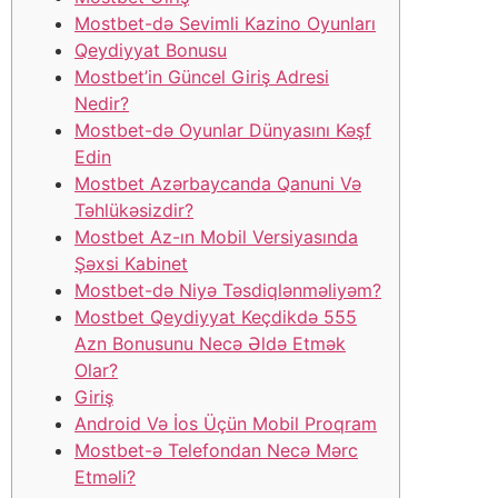
Mostbet-də Sevimli Kazino Oyunları
Qeydiyyat Bonusu
Mostbet’in Güncel Giriş Adresi
Nedir?
Mostbet-də Oyunlar Dünyasını Kəşf
Edin
Mostbet Azərbaycanda Qanuni Və
Təhlükəsizdir?
Mostbet Az-ın Mobil Versiyasında
Şəxsi Kabinet
Mostbet-də Niyə Təsdiqlənməliyəm?
Mostbet Qeydiyyat Keçdikdə 555
Azn Bonusunu Necə Əldə Etmək
Olar?
Giriş
Android Və İos Üçün Mobil Proqram
Mostbet-ə Telefondan Necə Mərc
Etməli?