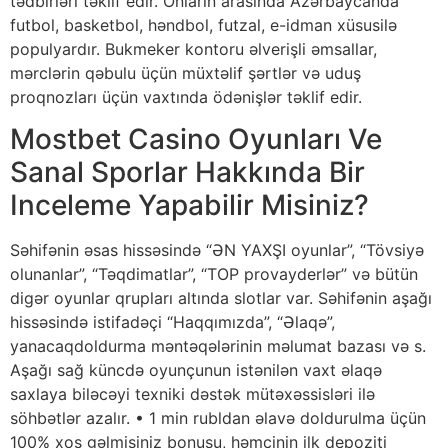
tədbirləri təklif edir. Onların arasında Azərbaycanda
futbol, ​​basketbol, ​​həndbol, futzal, e-idman xüsusilə
populyardır. Bukmeker kontoru əlverişli əmsallar,
mərclərin qəbulu üçün müxtəlif şərtlər və uduş
proqnozları üçün vaxtında ödənişlər təklif edir.
Mostbet Casino Oyunları Ve
Sanal Sporlar Hakkında Bir
Inceleme Yapabilir Misiniz?
Səhifənin əsas hissəsində “ƏN YAXŞI oyunlar”, “Tövsiyə
olunanlar”, “Təqdimatlar”, “TOP provayderlər” və bütün
digər oyunlar qrupları altında slotlar var. Səhifənin aşağı
hissəsində istifadəçi “Haqqımızda”, “Əlaqə”,
yanacaqdoldurma məntəqələrinin məlumat bazası və s.
Aşağı sağ küncdə oyunçunun istənilən vaxt əlaqə
saxlaya biləcəyi texniki dəstək mütəxəssisləri ilə
söhbətlər azalır. • 1 min rubldan əlavə doldurulma üçün
100% xoş gəlmisiniz bonusu, həmçinin ilk depoziti