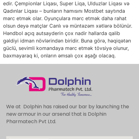
edir. Çempionlar Liqası, Super Liqa, Ulduzlar Liqası və
Qadınlar Liqası – bunların hamısını Mostbet saytında
mərc etmək olar. Oyunçulara mərc etmək daha rahat
olsun deyə matçlar Canlı və müntəzəm xətlərə bölünür.
Həndbol açıq autsayderin çox nadir hallarda qalib
gəldiyi idman növlərindən biridir. Buna görə, həqiqətən
güclü, sevimli komandaya mərc etmək tövsiyə olunur,
baxmayaraq ki, onların əmsalı çox aşağı olacaq.
We at Dolphin has raised our bar by launching the
new armour in our arsenal that is Dolphin
Pharmatech Pvt Ltd.