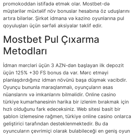
promokoddan istifadə etmək olar. Mostbet-də
müştərilər müxtəlif növ bonuslar hesabına öz uduşlarını
artıra bilərlər. Şirkət idmana və kazino oyunlarına pul
qoyuluşları üçün sərfəli aksiyalar təklif edir.
Mostbet Pul Çıxarma
Metodları
İdman mərcləri üçün 3 AZN-dən başlayan ilk depozit
üçün 125% +30 FS bonus da var. Mərc etməyi
planlaşdırdığınız idman növünü başa düşmək vacibdir.
Oyunçu bununla maraqlanmalı, oyunçuların əsas
nüanslarını və imkanlarını bilməlidir. Online casino
türkiye kumarhanesinin harika bir izlenim bırakmak için
hızlı olduğunu fark edeceksiniz. Web sitesi basit bir
şablon izlemesine rağmen, türkiye online casino onlarca
geliştirici tarafından desteklenmektedir. Bu da
oyuncuların çevrimiçi olarak bulabileceği en geniş oyun