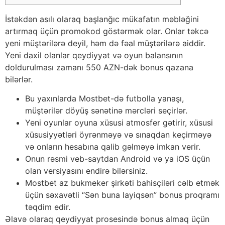
İstəkdən asılı olaraq başlanğıc mükafatın məbləğini
artırmaq üçün promokod göstərmək olar. Onlar təkcə
yeni müştərilərə deyil, həm də fəal müştərilərə aiddir.
Yeni daxil olanlar qeydiyyat və oyun balansının
doldurulması zamanı 550 AZN-dək bonus qazana
bilərlər.
Bu yaxınlarda Mostbet-də futbolla yanaşı,
müştərilər döyüş sənətinə mərcləri seçirlər.
Yeni oyunlar oyuna xüsusi atmosfer gətirir, xüsusi
xüsusiyyətləri öyrənməyə və sınaqdan keçirməyə
və onların hesabına qalib gəlməyə imkan verir.
Onun rəsmi veb-saytdan Android və ya iOS üçün
olan versiyasını endirə bilərsiniz.
Mostbet az bukmeker şirkəti bahisçiləri cəlb etmək
üçün səxavətli “Sən buna layiqsən” bonus proqramı
təqdim edir.
Əlavə olaraq qeydiyyat prosesində bonus almaq üçün