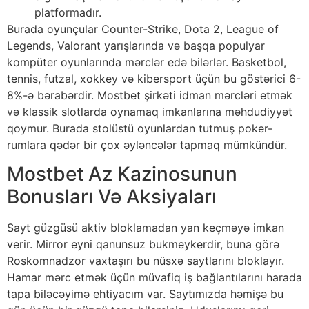
platformadır.
Burada oyunçular Counter-Strike, Dota 2, League of
Legends, Valorant yarışlarında və başqa populyar
kompüter oyunlarında mərclər edə bilərlər. Basketbol,
tennis, futzal, xokkey və kibersport üçün bu göstərici 6-
8%-ə bərabərdir. Mostbet şirkəti idman mərcləri etmək
və klassik slotlarda oynamaq imkanlarına məhdudiyyət
qoymur. Burada stolüstü oyunlardan tutmuş poker-
rumlara qədər bir çox əyləncələr tapmaq mümkündür.
Mostbet Az Kazinosunun
Bonusları Və Aksiyaları
Sayt güzgüsü aktiv bloklamadan yan keçməyə imkan
verir. Mirror eyni qanunsuz bukmeykerdir, buna görə
Roskomnadzor vaxtaşırı bu nüsxə saytlarını bloklayır.
Hamar mərc etmək üçün müvafiq iş bağlantılarını harada
tapa biləcəyimə ehtiyacım var. Saytımızda həmişə bu