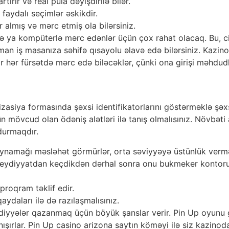
ırır və real pula dəyişdirilə bilər.
 faydalı seçimlər əskikdir.
 almış və mərc etmiş ola bilərsiniz.
ə ya kompüterlə mərc edənlər üçün çox rahat olacaq. Bu, ci
man iş masanıza səhifə qısayolu əlavə edə bilərsiniz. Kazi
ar hər fürsətdə mərc edə biləcəklər, çünki ona girişi məhdud
siya formasında şəxsi identifikatorlarını göstərməklə şəxsi
mövcud olan ödəniş alətləri ilə tanış olmalısınız. Növbəti a
durmaqdır.
ynamağı məsləhət görmürlər, orta səviyyəyə üstünlük vermə
qeydiyyatdan keçdikdən dərhal sonra onu bukmeker kontorun
roqram təklif edir.
ydaları ilə də razılaşmalısınız.
diyyələr qazanmaq üçün böyük şanslar verir. Pin Up oyunu 
ışırlar. Pin Up casino arizona saytın köməyi ilə siz kazino