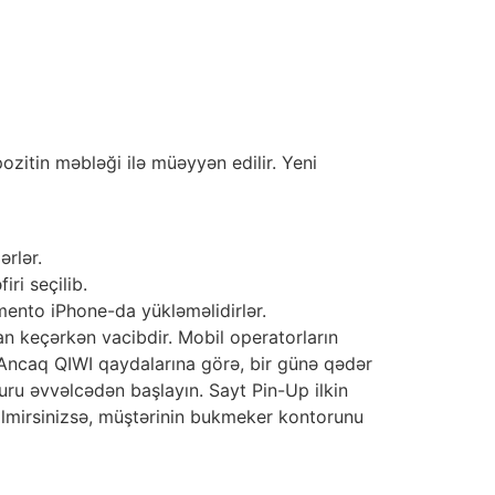
pozitin məbləği ilə müəyyən edilir. Yeni
rlər.
ri seçilib.
mento iPhone-da yükləməlidirlər.
n keçərkən vacibdir. Mobil operatorların
. Ancaq QIWI qaydalarına görə, bir günə qədər
ru əvvəlcədən başlayın. Sayt Pin-Up ilkin
bilmirsinizsə, müştərinin bukmeker kontorunu