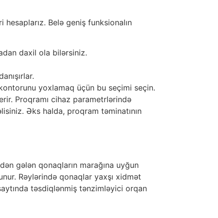
i hesaplarız. Belə geniş funksionalın
an daxil ola bilərsiniz.
anışırlar.
 kontorunu yoxlamaq üçün bu seçimi seçin.
erir. Proqramı cihaz parametrlərində
siniz. Əks halda, proqram təminatının
ərdən gələn qonaqların marağına uyğun
nur. Rəylərində qonaqlar yaxşı xidmət
 saytında təsdiqlənmiş tənzimləyici orqan