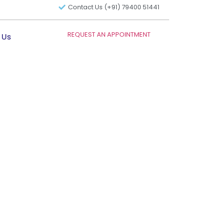
Contact Us (+91) 79400 51441
REQUEST AN APPOINTMENT
 Us