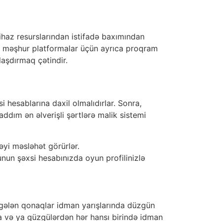
haz resurslarından istifadə baxımından
no məşhur platformalar üçün ayrıca proqram
laşdırmaq çətindir.
 hesablarına daxil olmalıdırlar. Sonra,
ddım ən əlverişli şərtlərə malik sistemi
yi məsləhət görürlər.
un şəxsi hesabınızda oyun profilinizlə
gələn qonaqlar idman yarışlarında düzgün
da və ya güzgülərdən hər hansı birində idman