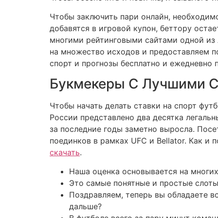
Чтобы заключить пари онлайн, необходимо
добавятся в игровой купон, беттору оста
многими рейтинговыми сайтами одной из 
на множество исходов и предоставляем по
спорт и прогнозы бесплатно и ежедневно 
Букмекеры С Лучшими С
Чтобы начать делать ставки на спорт фут
России представлено два десятка легальн
за последние годы заметно выросла. Посе
поединков в рамках UFC и Bellator. Как 
скачать
.
Наша оценка основывается на многих
Это самые понятные и простые слоты
Поздравляем, теперь вы обладаете в
дальше?
В футболе всего за пару минут коман