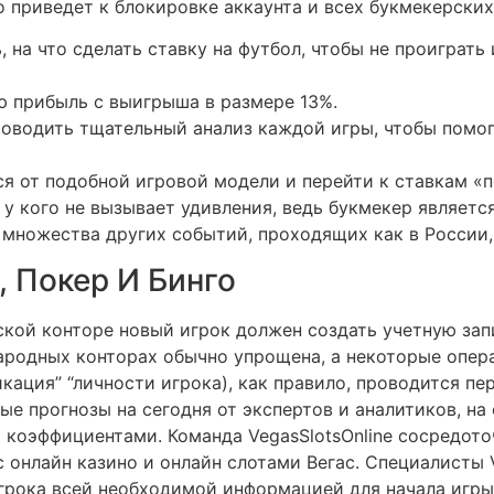
о приведет к блокировке аккаунта и всех букмекерских
 на что сделать ставку на футбол, чтобы не проиграть
ю прибыль с выигрыша в размере 13%.
проводить тщательный анализ каждой игры, чтобы помог
ся от подобной игровой модели и перейти к ставкам «
и у кого не вызывает удивления, ведь букмекер являе
з множества других событий, проходящих как в России
 Покер И Бинго
кой конторе новый игрок должен создать учетную зап
ародных конторах обычно упрощена, а некоторые опер
икация” “личности игрока), как правило, проводится п
ые прогнозы на сегодня от экспертов и аналитиков, н
 коэффициентами. Команда VegasSlotsOnline сосредот
с онлайн казино и онлайн слотами Вегас. Специалисты V
игрока всей необходимой информацией для начала игры 