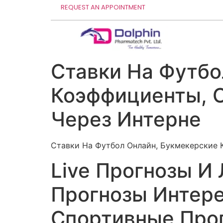
REQUEST AN APPOINTMENT
Ставки На Футбо
Коэффициенты, 
Через Интерне
Ставки На Футбол Онлайн, Букмекерские 
Live Прогнозы И
Прогнозы Интере
Спортивные Про