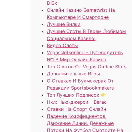
В Бк
Онлайн Казино Gametwist На
Компьютере И Смартфоне
Лучшие Вилки
Лучшие Слоты В Твоем Любимом
Социальном Казино!
Видео Слоты
Vegasslotsonline – Путеводитель
№1 В Мир Онлайн Казино
Топ Слотов От Vegas On-line Slots
Дополнительные Игры
О Ставках И Букмекерах От
Редакции Sportsbookmakers
Топ Лучших Подписок
Нхл: Нью-джерси – Вегас
Ставки На Спорт Онлайн
Падение Коэффициентов,
Движение Линии, Денежные
Потоки На Футбол Смотрите На