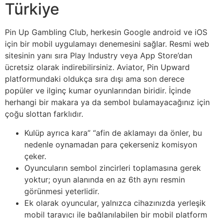
Türkiye
Pin Up Gambling Club, herkesin Google android ve iOS
için bir mobil uygulamayı denemesini sağlar. Resmi web
sitesinin yanı sıra Play Industry veya App Store’dan
ücretsiz olarak indirebilirsiniz. Aviator, Pin Upward
platformundaki oldukça sıra dışı ama son derece
popüler ve ilginç kumar oyunlarından biridir. İçinde
herhangi bir makara ya da sembol bulamayacağınız için
çoğu slottan farklıdır.
Kulüp ayrıca kara” “afin de aklamayı da önler, bu
nedenle oynamadan para çekerseniz komisyon
çeker.
Oyuncuların sembol zincirleri toplamasına gerek
yoktur; oyun alanında en az 6th aynı resmin
görünmesi yeterlidir.
Ek olarak oyuncular, yalnızca cihazınızda yerleşik
mobil tarayıcı ile bağlanılabilen bir mobil platform