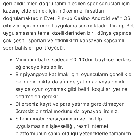
geri bildirimler, doğru tahmin edilen spor sonuçları için
kazanç elde etmek için mükemmel fırsatları
doğrulamaktadır. Evet, Pin-up Casino Android ve” “iOS
cihazlar için bir mobil uygulama sunmaktadır. Pin-up Bet
uygulamasının temel özelliklerinden biri, dünya çapında
çok çeşitli sporları ve etkinlikleri kapsayan kapsamlı
spor bahisleri portföyüdür.
Minimum bahis sadece €0. 10’dur, böylece herkes
eğlenceye katılabilir.
Bir piyangoya katılmak için, oyuncuların genellikle
belirli bir miktarda afin de yatırmak veya belirli
sayıda oyun oynamak gibi belirli koşulları yerine
getirmeleri gerekir.
Dilerseniz kayıt ve para yatırma gerektirmeyen
ücretsiz bir trial modunu da oynayabilirsiniz.
Sitenin mobil versiyonunun ve Pin Up
uygulamasının işlevselliği, resmî internet
platformunun sahip olduğu yeteneklerle tamamen