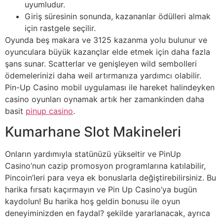
uyumludur.
Giriş süresinin sonunda, kazananlar ödülleri almak
için rastgele seçilir.
Oyunda beş makara ve 3125 kazanma yolu bulunur ve
oyunculara büyük kazançlar elde etmek için daha fazla
şans sunar. Scatterlar ve genişleyen wild sembolleri
ödemelerinizi daha weil artırmanıza yardımcı olabilir.
Pin-Up Casino mobil uygulaması ile hareket halindeyken
casino oyunları oynamak artık her zamankinden daha
basit
pinup casino
.
Kumarhane Slot Makineleri
Onların yardımıyla statünüzü yükseltir ve PinUp
Casino’nun cazip promosyon programlarına katılabilir,
Pincoin’leri para veya ek bonuslarla değiştirebilirsiniz. Bu
harika fırsatı kaçırmayın ve Pin Up Casino’ya bugün
kaydolun! Bu harika hoş geldin bonusu ile oyun
deneyiminizden en faydal? şekilde yararlanacak, ayrıca