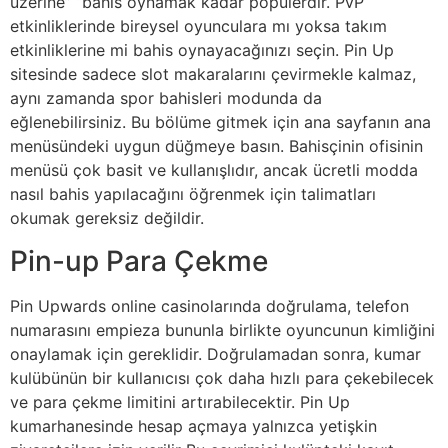
üzerine” “bahis oynamak kadar popülerdir. PvP
etkinliklerinde bireysel oyunculara mı yoksa takım
etkinliklerine mi bahis oynayacağınızı seçin. Pin Up
sitesinde sadece slot makaralarını çevirmekle kalmaz,
aynı zamanda spor bahisleri modunda da
eğlenebilirsiniz. Bu bölüme gitmek için ana sayfanın ana
menüsündeki uygun düğmeye basın. Bahisçinin ofisinin
menüsü çok basit ve kullanışlıdır, ancak ücretli modda
nasıl bahis yapılacağını öğrenmek için talimatları
okumak gereksiz değildir.
Pin-up Para Çekme
Pin Upwards online casinolarında doğrulama, telefon
numarasını empieza bununla birlikte oyuncunun kimliğini
onaylamak için gereklidir. Doğrulamadan sonra, kumar
kulübünün bir kullanıcısı çok daha hızlı para çekebilecek
ve para çekme limitini artırabilecektir. Pin Up
kumarhanesinde hesap açmaya yalnızca yetişkin