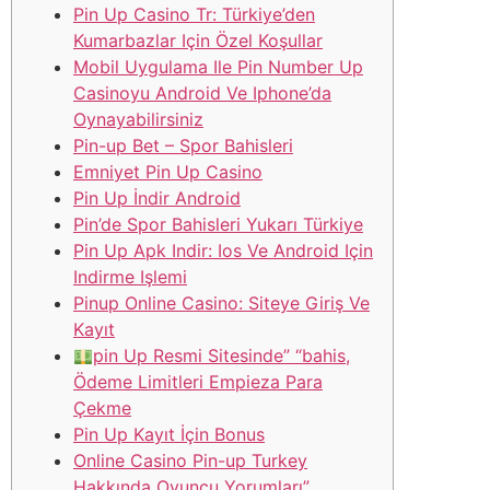
Pin Up Casino Tr: Türkiye’den
Kumarbazlar Için Özel Koşullar
Mobil Uygulama Ile Pin Number Up
Casinoyu Android Ve Iphone’da
Oynayabilirsiniz
Pin-up Bet – Spor Bahisleri
Emniyet Pin Up Casino
Pin Up İndir Android
Pin’de Spor Bahisleri Yukarı Türkiye
Pin Up Apk Indir: Ios Ve Android Için
Indirme Işlemi
Pinup Online Casino: Siteye Giriş Ve
Kayıt
pin Up Resmi Sitesinde” “bahis,
Ödeme Limitleri Empieza Para
Çekme
Pin Up Kayıt İçin Bonus
Online Casino Pin-up Turkey
Hakkında Oyuncu Yorumları”