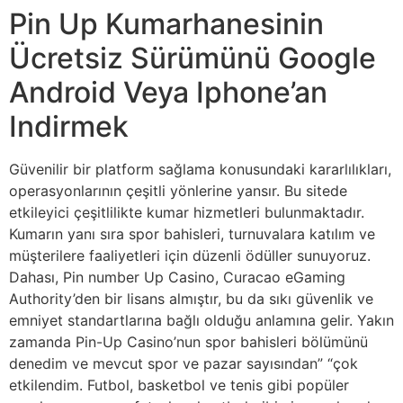
Pin Up Kumarhanesinin
Ücretsiz Sürümünü Google
Android Veya Iphone’an
Indirmek
Güvenilir bir platform sağlama konusundaki kararlılıkları,
operasyonlarının çeşitli yönlerine yansır. Bu sitede
etkileyici çeşitlilikte kumar hizmetleri bulunmaktadır.
Kumarın yanı sıra spor bahisleri, turnuvalara katılım ve
müşterilere faaliyetleri için düzenli ödüller sunuyoruz.
Dahası, Pin number Up Casino, Curacao eGaming
Authority’den bir lisans almıştır, bu da sıkı güvenlik ve
emniyet standartlarına bağlı olduğu anlamına gelir. Yakın
zamanda Pin-Up Casino’nun spor bahisleri bölümünü
denedim ve mevcut spor ve pazar sayısından” “çok
etkilendim. Futbol, basketbol ve tenis gibi popüler