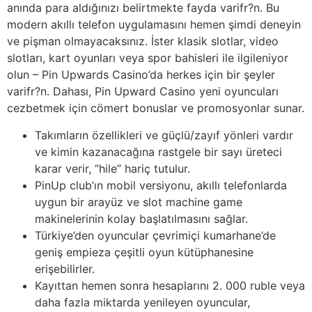
anında para aldığınızı belirtmekte fayda varifr?n. Bu
modern akıllı telefon uygulamasını hemen şimdi deneyin
ve pişman olmayacaksınız. İster klasik slotlar, video
slotları, kart oyunları veya spor bahisleri ile ilgileniyor
olun – Pin Upwards Casino’da herkes için bir şeyler
varifr?n. Dahası, Pin Upward Casino yeni oyuncuları
cezbetmek için cömert bonuslar ve promosyonlar sunar.
Takımların özellikleri ve güçlü/zayıf yönleri vardır
ve kimin kazanacağına rastgele bir sayı üreteci
karar verir, “hile” hariç tutulur.
PinUp club’ın mobil versiyonu, akıllı telefonlarda
uygun bir arayüz ve slot machine game
makinelerinin kolay başlatılmasını sağlar.
Türkiye’den oyuncular çevrimiçi kumarhane’de
geniş empieza çeşitli oyun kütüphanesine
erişebilirler.
Kayıttan hemen sonra hesaplarını 2. 000 ruble veya
daha fazla miktarda yenileyen oyuncular,