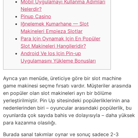
Mobil Uygulamayı Kullanma Adımları
Nelerdir?
Pinup Casino
Iğnelemek Kumarhane — Slot
Makineleri Empieza Slotlar
Para Için Oynamak Için En Popüler
Slot Makineleri Hangileridir?
Android Ve Ios Için Pin-up
Uygulamasını Yükleme Bonusları
Ayrıca yan menüde, üreticiye göre bir slot machine
game makinesi seçme fırsatı vardır. Müşteriler arasında
en popüler olan slot makineleri ayrı bir bölüme
yerleştirilmiştir. Pin Up sitesindeki popülerliklerinin ana
nedenlerinden biri – oyuncular arasındaki popülerlik, bu
oyunlarda çok sayıda bahis ve dolayısıyla – daha yüksek
para kazanma olasılığı.
Burada sanal takımlar oynar ve sonuç sadece 2-3