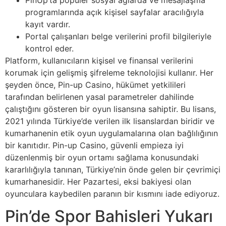
programlarında açık kişisel sayfalar aracılığıyla
kayıt vardır.
Portal çalışanları belge verilerini profil bilgileriyle
kontrol eder.
Platform, kullanıcıların kişisel ve finansal verilerini
korumak için gelişmiş şifreleme teknolojisi kullanır. Her
şeyden önce, Pin-up Casino, hükümet yetkilileri
tarafından belirlenen yasal parametreler dahilinde
çalıştığını gösteren bir oyun lisansına sahiptir. Bu lisans,
2021 yılında Türkiye’de verilen ilk lisanslardan biridir ve
kumarhanenin etik oyun uygulamalarına olan bağlılığının
bir kanıtıdır. Pin-up Casino, güvenli empieza iyi
düzenlenmiş bir oyun ortamı sağlama konusundaki
kararlılığıyla tanınan, Türkiye’nin önde gelen bir çevrimiçi
kumarhanesidir. Her Pazartesi, eksi bakiyesi olan
oyunculara kaybedilen paranın bir kısmını iade ediyoruz.
Pin’de Spor Bahisleri Yukarı