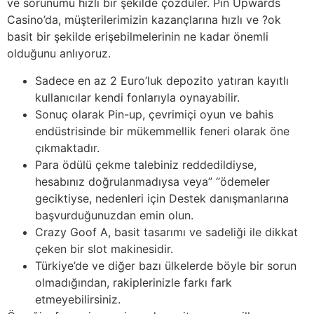
ve sorunumu hızlı bir şekilde çözdüler. Pin Upwards
Casino’da, müşterilerimizin kazançlarına hızlı ve ?ok
basit bir şekilde erişebilmelerinin ne kadar önemli
olduğunu anlıyoruz.
Sadece en az 2 Euro’luk depozito yatıran kayıtlı
kullanıcılar kendi fonlarıyla oynayabilir.
Sonuç olarak Pin-up, çevrimiçi oyun ve bahis
endüstrisinde bir mükemmellik feneri olarak öne
çıkmaktadır.
Para ödülü çekme talebiniz reddedildiyse,
hesabınız doğrulanmadıysa veya” “ödemeler
geciktiyse, nedenleri için Destek danışmanlarına
başvurduğunuzdan emin olun.
Crazy Goof A, basit tasarımı ve sadeliği ile dikkat
çeken bir slot makinesidir.
Türkiye’de ve diğer bazı ülkelerde böyle bir sorun
olmadığından, rakiplerinizle farkı fark
etmeyebilirsiniz.