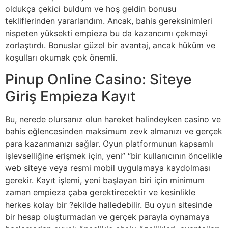
oldukça çekici buldum ve hoş geldin bonusu
tekliflerinden yararlandım. Ancak, bahis gereksinimleri
nispeten yüksekti empieza bu da kazancımı çekmeyi
zorlaştırdı. Bonuslar güzel bir avantaj, ancak hüküm ve
koşulları okumak çok önemli.
Pinup Online Casino: Siteye
Giriş Empieza Kayıt
Bu, nerede olursanız olun hareket halindeyken casino ve
bahis eğlencesinden maksimum zevk almanızı ve gerçek
para kazanmanızı sağlar. Oyun platformunun kapsamlı
işlevselliğine erişmek için, yeni” “bir kullanıcının öncelikle
web siteye veya resmi mobil uygulamaya kaydolması
gerekir. Kayıt işlemi, yeni başlayan biri için minimum
zaman empieza çaba gerektirecektir ve kesinlikle
herkes kolay bir ?ekilde halledebilir. Bu oyun sitesinde
bir hesap oluşturmadan ve gerçek parayla oynamaya