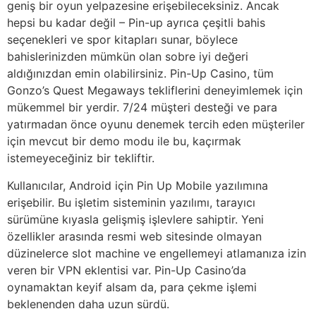
geniş bir oyun yelpazesine erişebileceksiniz. Ancak
hepsi bu kadar değil – Pin-up ayrıca çeşitli bahis
seçenekleri ve spor kitapları sunar, böylece
bahislerinizden mümkün olan sobre iyi değeri
aldığınızdan emin olabilirsiniz. Pin-Up Casino, tüm
Gonzo’s Quest Megaways tekliflerini deneyimlemek için
mükemmel bir yerdir. 7/24 müşteri desteği ve para
yatırmadan önce oyunu denemek tercih eden müşteriler
için mevcut bir demo modu ile bu, kaçırmak
istemeyeceğiniz bir tekliftir.
Kullanıcılar, Android için Pin Up Mobile yazılımına
erişebilir. Bu işletim sisteminin yazılımı, tarayıcı
sürümüne kıyasla gelişmiş işlevlere sahiptir. Yeni
özellikler arasında resmi web sitesinde olmayan
düzinelerce slot machine ve engellemeyi atlamanıza izin
veren bir VPN eklentisi var. Pin-Up Casino’da
oynamaktan keyif alsam da, para çekme işlemi
beklenenden daha uzun sürdü.