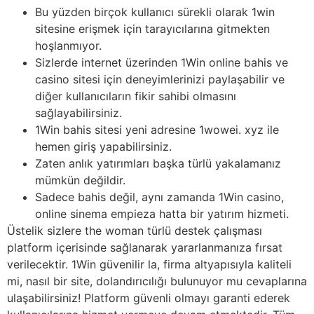
Bu yüzden birçok kullanıcı sürekli olarak 1win
sitesine erişmek için tarayıcılarına gitmekten
hoşlanmıyor.
Sizlerde internet üzerinden 1Win online bahis ve
casino sitesi için deneyimlerinizi paylaşabilir ve
diğer kullanıcıların fikir sahibi olmasını
sağlayabilirsiniz.
1Win bahis sitesi yeni adresine 1wowei. xyz ile
hemen giriş yapabilirsiniz.
Zaten anlık yatırımları başka türlü yakalamanız
mümkün değildir.
Sadece bahis değil, aynı zamanda 1Win casino,
online sinema empieza hatta bir yatırım hizmeti.
Üstelik sizlere the woman türlü destek çalışması
platform içerisinde sağlanarak yararlanmanıza fırsat
verilecektir. 1Win güvenilir la, firma altyapısıyla kaliteli
mi, nasıl bir site, dolandırıcılığı bulunuyor mu cevaplarına
ulaşabilirsiniz! Platform güvenli olmayı garanti ederek