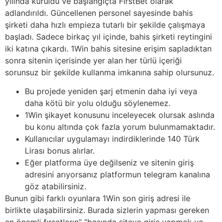
yılında kuruldu ve başlangıçta FirstBet olarak
adlandırıldı. Güncellenen personel sayesinde bahis
şirketi daha hızlı empieza tutarlı bir şekilde çalışmaya
başladı. Sadece birkaç yıl içinde, bahis şirketi reytingini
iki katına çıkardı. 1Win bahis sitesine erişim sapladıktan
sonra sitenin içerisinde yer alan her türlü içeriği
sorunsuz bir şekilde kullanma imkanına sahip olursunuz.
Bu projede yeniden şarj etmenin daha iyi veya
daha kötü bir yolu olduğu söylenemez.
1Win şikayet konusunu inceleyecek olursak aslında
bu konu altında çok fazla yorum bulunmamaktadır.
Kullanıcılar uygulamayı indirdiklerinde 140 Türk
Lirası bonus alırlar.
Eğer platforma üye değilseniz ve sitenin giriş
adresini arıyorsanız platformun telegram kanalına
göz atabilirsiniz.
Bunun gibi farklı oyunlara 1Win son giriş adresi ile
birlikte ulaşabilirsiniz. Burada sizlerin yapması gereken