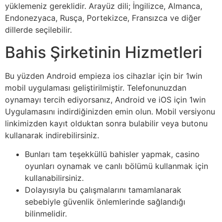
yüklemeniz gereklidir. Arayüz dili; İngilizce, Almanca,
Endonezyaca, Rusça, Portekizce, Fransızca ve diğer
dillerde seçilebilir.
Bahis Şirketinin Hizmetleri
Bu yüzden Android empieza ios cihazlar için bir 1win
mobil uygulaması geliştirilmiştir. Telefonunuzdan
oynamayı tercih ediyorsanız, Android ve iOS için 1win
Uygulamasını indirdiğinizden emin olun. Mobil versiyonu
linkimizden kayıt olduktan sonra bulabilir veya butonu
kullanarak indirebilirsiniz.
Bunları tam teşekküllü bahisler yapmak, casino
oyunları oynamak ve canlı bölümü kullanmak için
kullanabilirsiniz.
Dolayısıyla bu çalışmalarını tamamlanarak
sebebiyle güvenlik önlemlerinde sağlandığı
bilinmelidir.