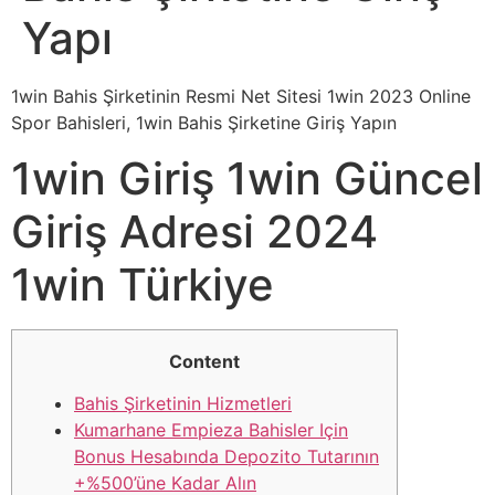
Yapı
1win Bahis Şirketinin Resmi Net Sitesi 1win 2023 Online
Spor Bahisleri, 1win Bahis Şirketine Giriş Yapın
1win Giriş 1win Güncel
Giriş Adresi 2024
1win Türkiye
Content
Bahis Şirketinin Hizmetleri
Kumarhane Empieza Bahisler Için
Bonus Hesabında Depozito Tutarının
+%500’üne Kadar Alın