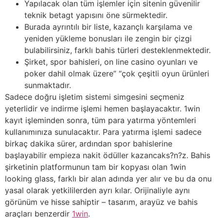
Yapılacak olan tüm işlemler için sitenin güvenilir
teknik betagt yapısını öne sürmektedir.
Burada ayrıntılı bir liste, kazançlı karşılama ve
yeniden yükleme bonusları ile zengin bir çizgi
bulabilirsiniz, farklı bahis türleri desteklenmektedir.
Şirket, spor bahisleri, on line casino oyunları ve
poker dahil olmak üzere” “çok çeşitli oyun ürünleri
sunmaktadır.
Sadece doğru işletim sistemi simgesini seçmeniz
yeterlidir ve indirme işlemi hemen başlayacaktır. 1win
kayıt işleminden sonra, tüm para yatırma yöntemleri
kullanımınıza sunulacaktır. Para yatırma işlemi sadece
birkaç dakika sürer, ardından spor bahislerine
başlayabilir empieza nakit ödüller kazancaks?n?z. Bahis
şirketinin platformunun tam bir kopyası olan 1win
looking glass, farklı bir alan adında yer alır ve bu da onu
yasal olarak yetkililerden ayrı kılar. Orijinaliyle aynı
görünüm ve hisse sahiptir – tasarım, arayüz ve bahis
araçları benzerdir
1win
.