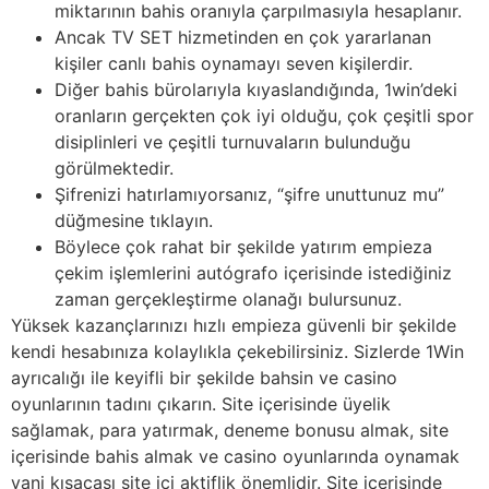
miktarının bahis oranıyla çarpılmasıyla hesaplanır.
Ancak TV SET hizmetinden en çok yararlanan
kişiler canlı bahis oynamayı seven kişilerdir.
Diğer bahis bürolarıyla kıyaslandığında, 1win’deki
oranların gerçekten çok iyi olduğu, çok çeşitli spor
disiplinleri ve çeşitli turnuvaların bulunduğu
görülmektedir.
Şifrenizi hatırlamıyorsanız, “şifre unuttunuz mu”
düğmesine tıklayın.
Böylece çok rahat bir şekilde yatırım empieza
çekim işlemlerini autógrafo içerisinde istediğiniz
zaman gerçekleştirme olanağı bulursunuz.
Yüksek kazançlarınızı hızlı empieza güvenli bir şekilde
kendi hesabınıza kolaylıkla çekebilirsiniz. Sizlerde 1Win
ayrıcalığı ile keyifli bir şekilde bahsin ve casino
oyunlarının tadını çıkarın. Site içerisinde üyelik
sağlamak, para yatırmak, deneme bonusu almak, site
içerisinde bahis almak ve casino oyunlarında oynamak
yani kısacası site içi aktiflik önemlidir. Site içerisinde