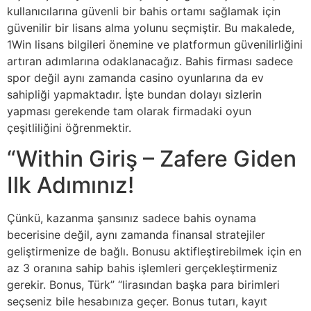
kullanıcılarına güvenli bir bahis ortamı sağlamak için
güvenilir bir lisans alma yolunu seçmiştir. Bu makalede,
1Win lisans bilgileri önemine ve platformun güvenilirliğini
artıran adımlarına odaklanacağız. Bahis firması sadece
spor değil aynı zamanda casino oyunlarına da ev
sahipliği yapmaktadır. İşte bundan dolayı sizlerin
yapması gerekende tam olarak firmadaki oyun
çeşitliliğini öğrenmektir.
“Within Giriş – Zafere Giden
Ilk Adımınız!
Çünkü, kazanma şansınız sadece bahis oynama
becerisine değil, aynı zamanda finansal stratejiler
geliştirmenize de bağlı. Bonusu aktifleştirebilmek için en
az 3 oranına sahip bahis işlemleri gerçekleştirmeniz
gerekir. Bonus, Türk” “lirasından başka para birimleri
seçseniz bile hesabınıza geçer. Bonus tutarı, kayıt