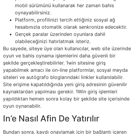
mobil sürümünü kullanarak her zaman bahis
oynayabilirsiniz.
Platform, profilinizi tercih ettiğiniz sosyal ağ
hesabınızla otomatik olarak senkronize edecektir.
Gerçek paralar üzerinden oyunlara dahil
olabileceğinizi hatırlatmak isteriz.
Bu sayede, siteye üye olan kullanıcılar, web site üzerinde
oyun ve bahis oynama işlemlerini daha güvenli bir
şekilde gerçekleştirebilirler. 1win sitesine giriş
yapabilmek amacı ile on-line platformlar, sosyal meyda
siteleri ve autógrafo bloglarındaki linkler kullanılabilir.
Site erişime kapatıldığında yeni giriş adresinin güvenilir
kaynaklardan yapılması gerekir. 1Win giriş işlemleri
yapıldıktan hemen sonra kolay bir şekilde site içerisinde
oyun oynanabilir.
In’e Nasıl Afin De Yatırılır
Bundan sonra, kaydı onaylamak için bir bağlantı içeren