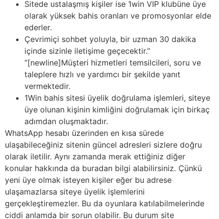
Sitede ustalaşmış kişiler ise 1win VIP klubüne üye
olarak yüksek bahis oranları ve promosyonlar elde
ederler.
Çevrimiçi sohbet yoluyla, bir uzman 30 dakika
içinde sizinle iletişime geçecektir.”
“[newline]Müşteri hizmetleri temsilcileri, soru ve
taleplere hızlı ve yardımcı bir şekilde yanıt
vermektedir.
1Win bahis sitesi üyelik doğrulama işlemleri, siteye
üye olunan kişinin kimliğini doğrulamak için birkaç
adımdan oluşmaktadır.
WhatsApp hesabı üzerinden en kısa sürede
ulaşabileceğiniz sitenin güncel adresleri sizlere doğru
olarak iletilir. Aynı zamanda merak ettiğiniz diğer
konular hakkında da buradan bilgi alabilirsiniz. Çünkü
yeni üye olmak isteyen kişiler eğer bu adrese
ulaşamazlarsa siteye üyelik işlemlerini
gerçekleştiremezler. Bu da oyunlara katılabilmelerinde
ciddi anlamda bir sorun olabilir. Bu durum site