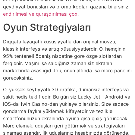
qeydiyyat bonusları və promo kodları qazana bilərsiniz
endirilməsi və quraşdırılması çox
.
Oyun Strategiyaları
Diqqətə ləyaqətli xüsusiyyətlərdən orijinal mövzu,
klassik interfeys və artıq xüsusiyyətlərdir. O, həmçinin
95% təntənəli ödəniş nisbətinə görə özgə slotlardan
fərqlənir. Maşını işə saldığınız zaman siz ekranın
mərkəzində əsas igid Jou, onun altında isə mərc panelini
görəcəksiniz.
O, yüksək keyfiyyətli 3D qrafika, dumansiz interfeys və
sakit hədis təklif edir. Bu gün siz Lucky Jet-i Android və
iOS-da 1win Casino-dan yükləyə bilərsiniz. Sizə sadəcə
qondarma faylını yükləmək kifayətdir və tezliklə
smartfonunuzun ekranında oyuna qısa çixiş görünəcək.
Mərc eləmək, uduşları geri götürmək və strategiyaları
sınamaq asandır. İlk uduşlarınız hesabınızda görünəndə,