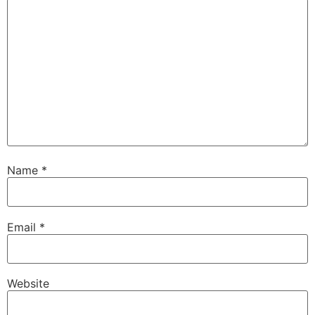
Name
*
Email
*
Website