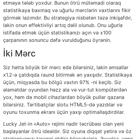
etməyə tələb yoxdur. Bunun ötrü mütəmadi olaraq
statistikaya baxmaq və uğurlu mərclərin vaxtlarını fikir
görmək lazımdır. Bu strategiya nisbətən təzə inkişafdır,
lakin onun effektivliyi artıq dəlil olunub. Onu uğurla
istifadə etmək üçün statistikanızı açın və x100
çarpanının sonuncu dəfə vurulduğunu öyrənin.
İki Mərc
Siz hətta böyük bir mərc edə bilərsiniz, lakin əmsallar
x1.2-ə çatdıqda raund bitirmək ən yaxşıdır. Statistikaya
üçün, miqyasda bu bölgü vaxtın 97% -ni keçib. Siz
əlamətdar oyundan həzz ala və vur-tut kompüterdən
yox, həm də mobil cihazlardan böyük pullar qazana
bilərsiniz. Tərtibatçılar slotu HTML5-də yazdılar və
oyunu toxunma ekranı üçün yaxşı optimallaşdırdılar.
Lucky Jet-in «Auto» rejimi nadir təcrübəsi olan yeni
başlayanlar ötrü idealdır. Siz oyuna diqqət yetirə və öz
strategiyanızı tərəqqi etdirə biləcəksiniz. Əvvəlcə, yenə