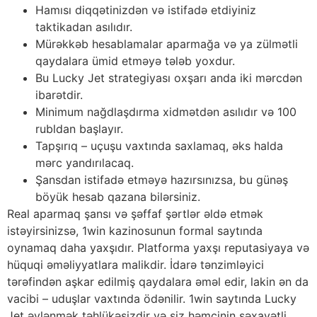
Hamısı diqqətinizdən və istifadə etdiyiniz
taktikadan asılıdır.
Mürəkkəb hesablamalar aparmağa və ya zülmətli
qaydalara ümid etməyə tələb yoxdur.
Bu Lucky Jet strategiyası oxşarı anda iki mərcdən
ibarətdir.
Minimum nağdlaşdırma xidmətdən asılıdır və 100
rubldan başlayır.
Tapşırıq – uçuşu vaxtında saxlamaq, əks halda
mərc yandırılacaq.
Şansdan istifadə etməyə hazırsınızsa, bu günəş
böyük hesab qazana bilərsiniz.
Real aparmaq şansı və şəffaf şərtlər əldə etmək
istəyirsinizsə, 1win kazinosunun formal saytında
oynamaq daha yaxşıdır. Platforma yaxşı reputasiyaya və
hüquqi əməliyyatlara malikdir. İdarə tənzimləyici
tərəfindən aşkar edilmiş qaydalara əməl edir, lakin ən da
vacibi – uduşlar vaxtında ödənilir. 1win saytında Lucky
Jet əylənmək təhlükəsizdir və siz həmçinin səxavətli