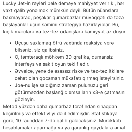
Lucky Jet-in rəyləri belə deməyə mahiyyət verir ki, hər
vaxt qalib yönəlmək mümkün deyil. Bütün nüanslara
baxmayaraq, peşəkar qumarbazlar müvəqqəti də təzə
başlayanlar üçün səmimi strategiya hazırlayıblar. Bu,
kiçik mərclərə və tez-tez ödənişlərə kəmiyyət az düşür.
Uçuşu saxlamaq ötrü vaxtında reaksiya verə
bilsəniz, siz qalibsiniz.
O, təmtəraqlı möhkəm 3D qrafika, dumansiz
interfeys və sakit oyun təklif edir.
Əvvəlcə, yenə də əsassız riskə və tez-tez itkilərə
cəhət olan qocaman mükafatı qırmaq istəyirsiniz.
Joe-nu işə saldığınız zaman pulunuzu geri
götürməzdən başlanğıc əmsalların x3-ə çatmasını
gözləyin.
Metod yüzdən daha qumarbaz tərəfindən sınaqdan
keçirilmiş və effektivliyi dəlil edilmişdir. Statistikaya
görə, 10 raunddan 7-də qalib gələcəksiniz. Mürəkkəb
hesablamalar aparmağa və ya qaranlıq qaydalara əməl