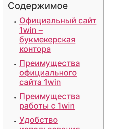
Содержимое
Официальный сайт
1win –
букмекерская
контора
Преимущества
официального
сайта 1win
Преимущества
работы с 1win
Удобство