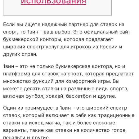
использования
Если вы ищете надежный партнер для ставок на
спорт, то 1вин – ваш выбор. Это официальный сайт
букмекерской конторы, которая предлагает
широкий спектр услуг для игроков из России и
других стран.
1вин – это не только букмекерская контора, но и
платформа для ставок на спорт, которая предлагает
множество функций для комфортной игры. Вы
можете делать ставки на различные виды спорта,
включая футбол, хоккей, баскетбол и другие.
Один из преимуществ 1вин – это широкий спектр
ставок, который включает в себя как традиционные
ставки на исход матча, так и более сложные
варианты, такие как ставки на количество голов,
пенальти и другие.