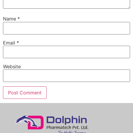
Name
*
Email
*
Website