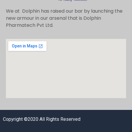
We at Dolphin has raised our bar by launching the
new armour in our arsenal that is Dolphin
Pharmatech Pvt Ltd.
Copyright ©2020 All Rights Reserved