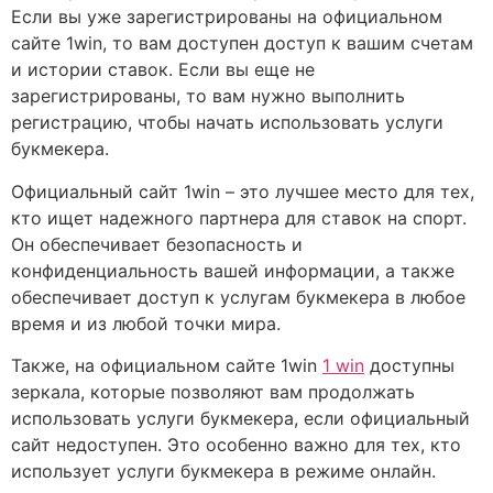
Если вы уже зарегистрированы на официальном
сайте 1win, то вам доступен доступ к вашим счетам
и истории ставок. Если вы еще не
зарегистрированы, то вам нужно выполнить
регистрацию, чтобы начать использовать услуги
букмекера.
Официальный сайт 1win – это лучшее место для тех,
кто ищет надежного партнера для ставок на спорт.
Он обеспечивает безопасность и
конфиденциальность вашей информации, а также
обеспечивает доступ к услугам букмекера в любое
время и из любой точки мира.
Также, на официальном сайте 1win
1 win
доступны
зеркала, которые позволяют вам продолжать
использовать услуги букмекера, если официальный
сайт недоступен. Это особенно важно для тех, кто
использует услуги букмекера в режиме онлайн.