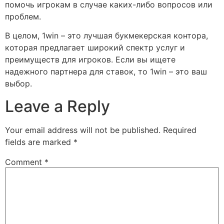
помочь игрокам в случае каких-либо вопросов или
проблем.
В целом, 1win – это лучшая букмекерская контора,
которая предлагает широкий спектр услуг и
преимуществ для игроков. Если вы ищете
надежного партнера для ставок, то 1win – это ваш
выбор.
Leave a Reply
Your email address will not be published.
Required
fields are marked
*
Comment
*