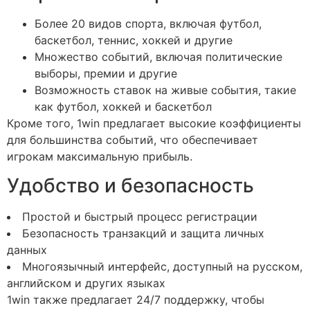
Более 20 видов спорта, включая футбол,
баскетбол, теннис, хоккей и другие
Множество событий, включая политические
выборы, премии и другие
Возможность ставок на живые события, такие
как футбол, хоккей и баскетбол
Кроме того, 1win предлагает высокие коэффициенты
для большинства событий, что обеспечивает
игрокам максимальную прибыль.
Удобство и безопасность
Простой и быстрый процесс регистрации
Безопасность транзакций и защита личных
данных
Многоязычный интерфейс, доступный на русском,
английском и других языках
1win также предлагает 24/7 поддержку, чтобы