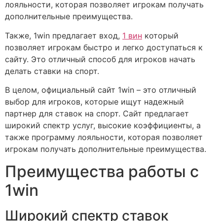
лояльности, которая позволяет игрокам получать
дополнительные преимущества.
Также, 1win предлагает вход,
1 вин
который
позволяет игрокам быстро и легко доступаться к
сайту. Это отличный способ для игроков начать
делать ставки на спорт.
В целом, официальный сайт 1win – это отличный
выбор для игроков, которые ищут надежный
партнер для ставок на спорт. Сайт предлагает
широкий спектр услуг, высокие коэффициенты, а
также программу лояльности, которая позволяет
игрокам получать дополнительные преимущества.
Преимущества работы с
1win
Широкий спектр ставок