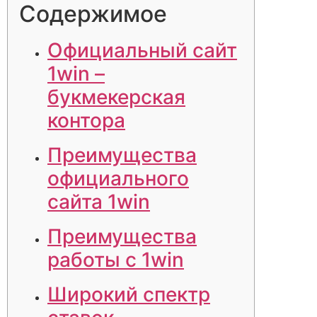
Содержимое
Официальный сайт
1win –
букмекерская
контора
Преимущества
официального
сайта 1win
Преимущества
работы с 1win
Широкий спектр