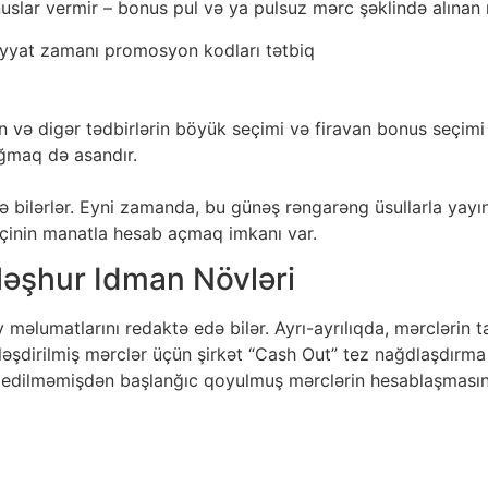
nuslar vermir – bonus pul və ya pulsuz mərc şəklində alınan
yyat zamanı promosyon kodları tətbiq
 və digər tədbirlərin böyük seçimi və firavan bonus seçimi 
yığmaq də asandır.
 bilərlər. Eyni zamanda, bu günəş rəngarəng üsullarla yayın
mçinin manatla hesab açmaq imkanı var.
əşhur Idman Növləri
məlumatlarını redaktə edə bilər. Ayrı-ayrılıqda, mərclərin t
erləşdirilmiş mərclər üçün şirkət “Cash Out” tez nağdlaşdırma
 edilməmişdən başlanğıc qoyulmuş mərclərin hesablaşmasın