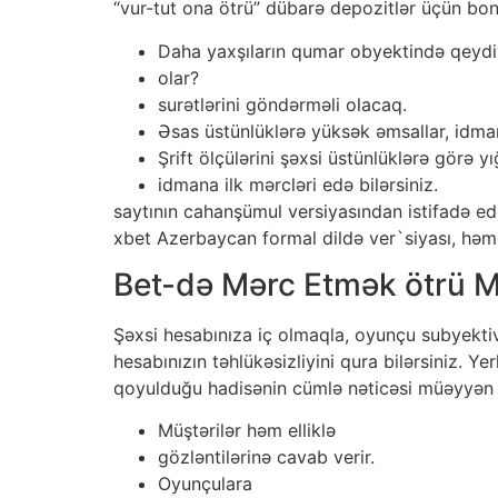
“vur-tut ona ötrü” dübarə depozitlər üçün bo
Daha yaxşıların qumar obyektində qeydi
olar?
surətlərini göndərməli olacaq.
Əsas üstünlüklərə yüksək əmsallar, idman
Şrift ölçülərini şəxsi üstünlüklərə görə 
idmana ilk mərcləri edə bilərsiniz.
saytının cahanşümul versiyasından istifadə edə
xbet Azerbaycan formal dildə ver`siyası, hə
Bet-də Mərc Etmək ötrü M
Şəxsi hesabınıza iç olmaqla, oyunçu subyektiv 
hesabınızın təhlükəsizliyini qura bilərsiniz. Y
qoyulduğu hadisənin cümlə nəticəsi müəyyən
Müştərilər həm elliklə
gözləntilərinə cavab verir.
Oyunçulara