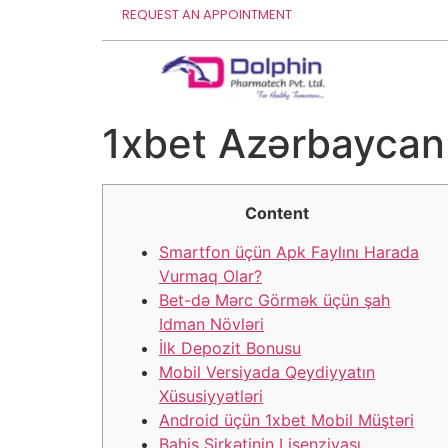
REQUEST AN APPOINTMENT
1xbet Azərbaycan:
Content
Smartfon üçün Apk Faylını Harada
Vurmaq Olar?
Bet-də Mərc Görmək üçün şah
Idman Növləri
İlk Depozit Bonusu
Mobil Versiyada Qeydiyyatın
Xüsusiyyətləri
Android üçün 1xbet Mobil Müştəri
Bahis Şirkətinin Lisenziyası