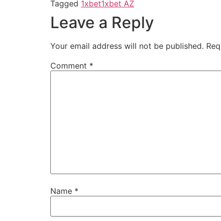
Tagged
1xbet
1xbet AZ
Leave a Reply
Your email address will not be published.
Req
Comment
*
Name
*