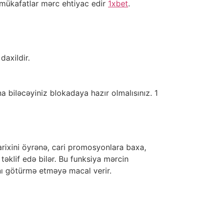
 mükafatlar mərc ehtiyac edir
1xbet
.
daxildir.
a biləcəyiniz blokadaya hazır olmalısınız. 1
arixini öyrənə, cari promosyonlara baxa,
 təklif edə bilər. Bu funksiya mərcin
ı götürmə etməyə macal verir.