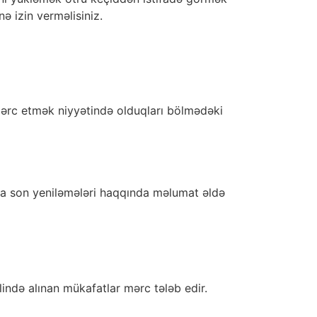
 izin verməlisiniz.
 mərc etmək niyyətində olduqları bölmədəki
aha son yeniləmələri haqqında məlumat əldə
ində alınan mükafatlar mərc tələb edir.