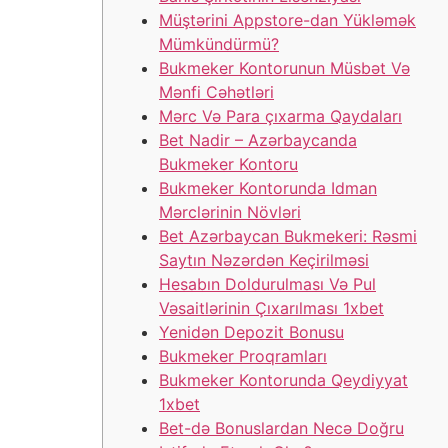
Müştərini Appstore-dan Yükləmək
Mümkündürmü?
Bukmeker Kontorunun Müsbət Və
Mənfi Cəhətləri
Mərc Və Para çıxarma Qaydaları
Bet Nadir – Azərbaycanda
Bukmeker Kontoru
Bukmeker Kontorunda Idman
Mərclərinin Növləri
Bet Azərbaycan Bukmekeri: Rəsmi
Saytın Nəzərdən Keçirilməsi
Hesabın Doldurulması Və Pul
Vəsaitlərinin Çıxarılması 1xbet
Yenidən Depozit Bonusu
Bukmeker Proqramları
Bukmeker Kontorunda Qeydiyyat
1xbet
Bet-də Bonuslardan Necə Doğru