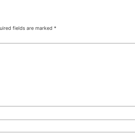
uired fields are marked
*