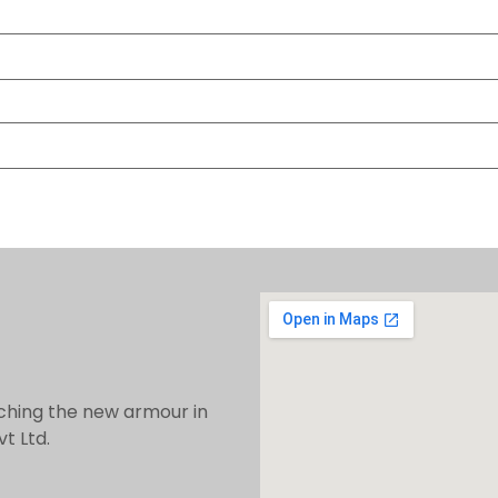
ching the new armour in
vt Ltd.