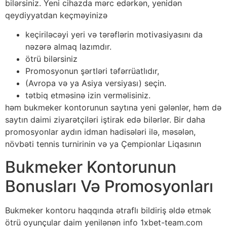
bilərsiniz. Yeni cihazda mərc edərkən, yenidən
qeydiyyatdan keçməyinizə
keçiriləcəyi yeri və tərəflərin motivasiyasını da
nəzərə almaq lazımdır.
ötrü bilərsiniz
Promosyonun şərtləri təfərrüatlıdır,
(Avropa və ya Asiya versiyası) seçin.
tətbiq etməsinə izin verməlisiniz.
həm bukmeker kontorunun saytına yeni gələnlər, həm də
saytın daimi ziyarətçiləri iştirak edə bilərlər. Bir daha
promosyonlar aydın idman hadisələri ilə, məsələn,
növbəti tennis turnirinin və ya Çempionlar Liqasının
Bukmeker Kontorunun
Bonusları Və Promosyonları
Bukmeker kontoru haqqında ətraflı bildiriş əldə etmək
ötrü oyunçular daim yenilənən info 1xbet-team.com