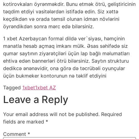
kotirovkaları öyrənməkdir. Bunu etmək ötrü, geliştiricinin
təqdim etdiyi vasitələrdən istifadə edin. Siz xəttə
keçdikdən və orada təmsil olunan idman növlərini
öyrəndikdən sonra mərc edə bilərsiniz.
1 xbet Azerbaycan formal dildə ver`siyası, həmçinin
manatla hesab açmaq imkanı mülk. Əsas səhifədə siz
qumar saytının ziyarətçiləri üçün lap bağlı məlumatları
ehtiva edən bannerləri ötrü bilərsiniz. Saytın strukturu
dedikcə ənənəvidir, ona görə də təcrübəli oyunçular
üçün bukmeker kontorunun nə təklif etdiyini
Tagged
1xbet
1xbet AZ
Leave a Reply
Your email address will not be published.
Required
fields are marked
*
Comment
*