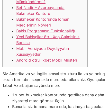
Mümkündürmü?
Bet Nadir – Azərbaycanda
Bukmeker Kontoru
Bukmeker Kontorunda Idman
Mərclərinin Növləri
Bahis Proqramının Funksionallığı
Yeni Bahisçilər ötrü Xoş Gəlmisiniz
Bonusu
Mobil Versiyada Qeydiyyatın
Xüsusiyyətləri
Android ötrü 1xbet Mobil Müştəri
Siz Amerika və ya İngilis əmsal strukturu ilə və ya onluq
ekran formatını seçməklə mərc edə bilərsiniz. Oyunçular
1xbet Azerbaijan saytında mərc
1 x bet bukmeker kontorunda getdikcə daha daha
ziyarətçi mərc görmək üçün
Bununla siz idmana mərc edə, kazinoya baş çəkə,