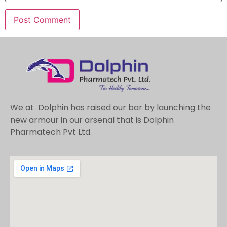
We at Dolphin has raised our bar by launching the
new armour in our arsenal that is Dolphin
Pharmatech Pvt Ltd.