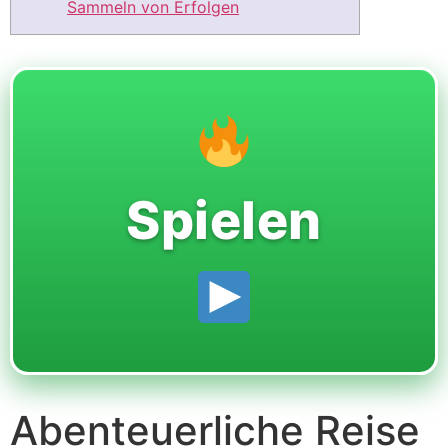
Sammeln von Erfolgen
Spielen
Abenteuerliche Reise