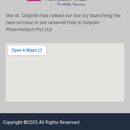
We at Dolphin has raised our bar by launching the
new armour in our arsenal that is Dolphin
Pharmatech Pvt Ltd.
Copyright ©2020 All Rights Reserved