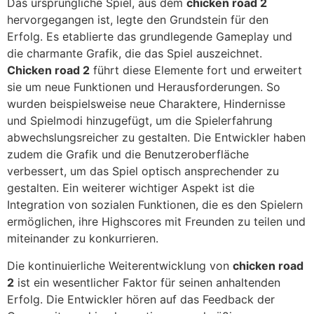
Das ursprüngliche Spiel, aus dem
chicken road 2
hervorgegangen ist, legte den Grundstein für den
Erfolg. Es etablierte das grundlegende Gameplay und
die charmante Grafik, die das Spiel auszeichnet.
Chicken road 2
führt diese Elemente fort und erweitert
sie um neue Funktionen und Herausforderungen. So
wurden beispielsweise neue Charaktere, Hindernisse
und Spielmodi hinzugefügt, um die Spielerfahrung
abwechslungsreicher zu gestalten. Die Entwickler haben
zudem die Grafik und die Benutzeroberfläche
verbessert, um das Spiel optisch ansprechender zu
gestalten. Ein weiterer wichtiger Aspekt ist die
Integration von sozialen Funktionen, die es den Spielern
ermöglichen, ihre Highscores mit Freunden zu teilen und
miteinander zu konkurrieren.
Die kontinuierliche Weiterentwicklung von
chicken road
2
ist ein wesentlicher Faktor für seinen anhaltenden
Erfolg. Die Entwickler hören auf das Feedback der