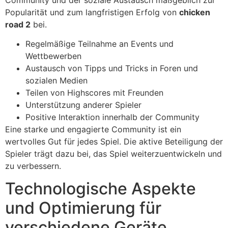
Popularität und zum langfristigen Erfolg von
chicken
road 2
bei.
Regelmäßige Teilnahme an Events und
Wettbewerben
Austausch von Tipps und Tricks in Foren und
sozialen Medien
Teilen von Highscores mit Freunden
Unterstützung anderer Spieler
Positive Interaktion innerhalb der Community
Eine starke und engagierte Community ist ein
wertvolles Gut für jedes Spiel. Die aktive Beteiligung der
Spieler trägt dazu bei, das Spiel weiterzuentwickeln und
zu verbessern.
Technologische Aspekte
und Optimierung für
verschiedene Geräte