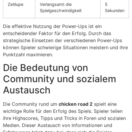
Zeitlupe
Verlangsamt die
5
Spielgeschwindigkeit
Sekunden
Die effektive Nutzung der Power-Ups ist ein
entscheidender Faktor für den Erfolg. Durch das
strategische Einsetzen der verschiedenen Power-Ups
können Spieler schwierige Situationen meistern und ihre
Punktzahl maximieren.
Die Bedeutung von
Community und sozialem
Austausch
Die Community rund um
chicken road 2
spielt eine
wichtige Rolle für den Erfolg des Spiels. Spieler teilen
ihre Highscores, Tipps und Tricks in Foren und sozialen
Medien. Dieser Austausch von Informationen und