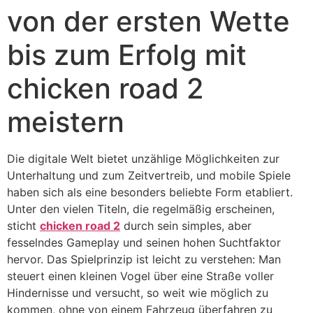
von der ersten Wette
bis zum Erfolg mit
chicken road 2
meistern
Die digitale Welt bietet unzählige Möglichkeiten zur
Unterhaltung und zum Zeitvertreib, und mobile Spiele
haben sich als eine besonders beliebte Form etabliert.
Unter den vielen Titeln, die regelmäßig erscheinen,
sticht
chicken road 2
durch sein simples, aber
fesselndes Gameplay und seinen hohen Suchtfaktor
hervor. Das Spielprinzip ist leicht zu verstehen: Man
steuert einen kleinen Vogel über eine Straße voller
Hindernisse und versucht, so weit wie möglich zu
kommen, ohne von einem Fahrzeug überfahren zu