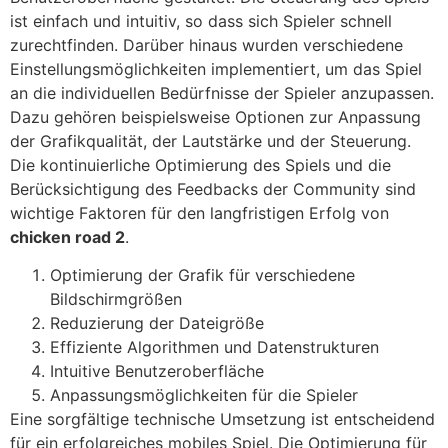
ist einfach und intuitiv, so dass sich Spieler schnell
zurechtfinden. Darüber hinaus wurden verschiedene
Einstellungsmöglichkeiten implementiert, um das Spiel
an die individuellen Bedürfnisse der Spieler anzupassen.
Dazu gehören beispielsweise Optionen zur Anpassung
der Grafikqualität, der Lautstärke und der Steuerung.
Die kontinuierliche Optimierung des Spiels und die
Berücksichtigung des Feedbacks der Community sind
wichtige Faktoren für den langfristigen Erfolg von
chicken road 2
.
Optimierung der Grafik für verschiedene
Bildschirmgrößen
Reduzierung der Dateigröße
Effiziente Algorithmen und Datenstrukturen
Intuitive Benutzeroberfläche
Anpassungsmöglichkeiten für die Spieler
Eine sorgfältige technische Umsetzung ist entscheidend
für ein erfolgreiches mobiles Spiel. Die Optimierung für