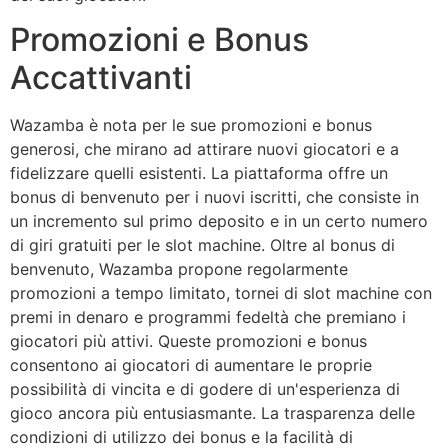
Promozioni e Bonus
Accattivanti
Wazamba è nota per le sue promozioni e bonus
generosi, che mirano ad attirare nuovi giocatori e a
fidelizzare quelli esistenti. La piattaforma offre un
bonus di benvenuto per i nuovi iscritti, che consiste in
un incremento sul primo deposito e in un certo numero
di giri gratuiti per le slot machine. Oltre al bonus di
benvenuto, Wazamba propone regolarmente
promozioni a tempo limitato, tornei di slot machine con
premi in denaro e programmi fedeltà che premiano i
giocatori più attivi. Queste promozioni e bonus
consentono ai giocatori di aumentare le proprie
possibilità di vincita e di godere di un'esperienza di
gioco ancora più entusiasmante. La trasparenza delle
condizioni di utilizzo dei bonus e la facilità di