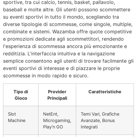
sportive, tra cui calcio, tennis, basket, pallavolo,
baseball e molte altre. Gli utenti possono scommettere
su eventi sportivi in tutto il mondo, scegliendo tra
diverse tipologie di scommesse, come singole, multiple,
combinate e sistemi. Wazamba offre quote competitive
e promozioni dedicate agli scommettitori, rendendo
l'esperienza di scommessa ancora più emozionante e
redditizia. L'interfaccia intuitiva e la navigazione
semplice consentono agli utenti di trovare facilmente gli
eventi sportivi di interesse e di piazzare le proprie
scommesse in modo rapido e sicuro.
Tipo di
Provider
Caratteristiche
Gioco
Principali
Slot
NetEnt,
Temi Vari, Grafiche
Machine
Microgaming,
Avanzate, Bonus
Play'n GO
Integrati