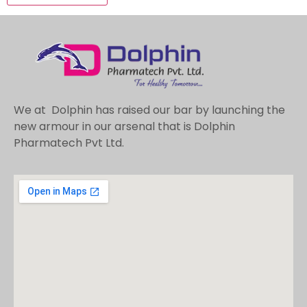
We at Dolphin has raised our bar by launching the
new armour in our arsenal that is Dolphin
Pharmatech Pvt Ltd.