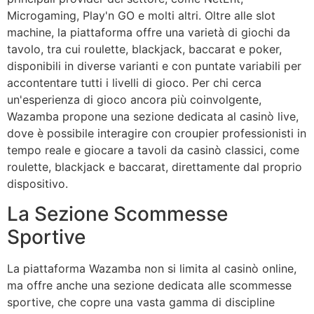
Microgaming, Play'n GO e molti altri. Oltre alle slot
machine, la piattaforma offre una varietà di giochi da
tavolo, tra cui roulette, blackjack, baccarat e poker,
disponibili in diverse varianti e con puntate variabili per
accontentare tutti i livelli di gioco. Per chi cerca
un'esperienza di gioco ancora più coinvolgente,
Wazamba propone una sezione dedicata al casinò live,
dove è possibile interagire con croupier professionisti in
tempo reale e giocare a tavoli da casinò classici, come
roulette, blackjack e baccarat, direttamente dal proprio
dispositivo.
La Sezione Scommesse
Sportive
La piattaforma Wazamba non si limita al casinò online,
ma offre anche una sezione dedicata alle scommesse
sportive, che copre una vasta gamma di discipline