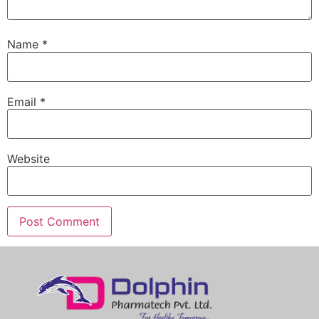
Name
*
Email
*
Website