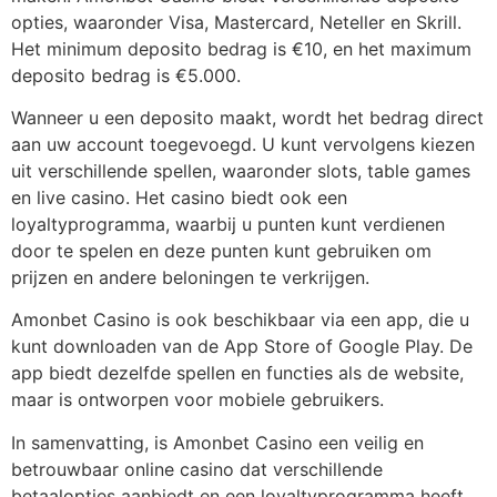
opties, waaronder Visa, Mastercard, Neteller en Skrill.
Het minimum deposito bedrag is €10, en het maximum
deposito bedrag is €5.000.
Wanneer u een deposito maakt, wordt het bedrag direct
aan uw account toegevoegd. U kunt vervolgens kiezen
uit verschillende spellen, waaronder slots, table games
en live casino. Het casino biedt ook een
loyaltyprogramma, waarbij u punten kunt verdienen
door te spelen en deze punten kunt gebruiken om
prijzen en andere beloningen te verkrijgen.
Amonbet Casino is ook beschikbaar via een app, die u
kunt downloaden van de App Store of Google Play. De
app biedt dezelfde spellen en functies als de website,
maar is ontworpen voor mobiele gebruikers.
In samenvatting, is Amonbet Casino een veilig en
betrouwbaar online casino dat verschillende
betaalopties aanbiedt en een loyaltyprogramma heeft.