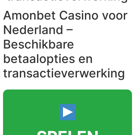
Amonbet Casino voor
Nederland –
Beschikbare
betaalopties en
transactieverwerking