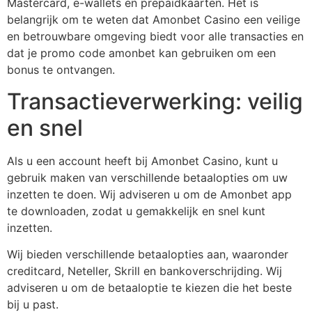
Mastercard, e-wallets en prepaidkaarten. Het is
belangrijk om te weten dat Amonbet Casino een veilige
en betrouwbare omgeving biedt voor alle transacties en
dat je promo code amonbet kan gebruiken om een
bonus te ontvangen.
Transactieverwerking: veilig
en snel
Als u een account heeft bij Amonbet Casino, kunt u
gebruik maken van verschillende betaalopties om uw
inzetten te doen. Wij adviseren u om de Amonbet app
te downloaden, zodat u gemakkelijk en snel kunt
inzetten.
Wij bieden verschillende betaalopties aan, waaronder
creditcard, Neteller, Skrill en bankoverschrijding. Wij
adviseren u om de betaaloptie te kiezen die het beste
bij u past.