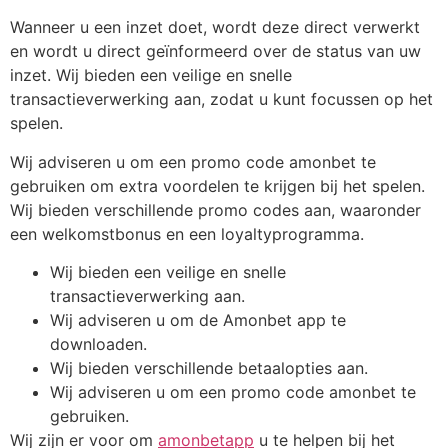
Wanneer u een inzet doet, wordt deze direct verwerkt
en wordt u direct geïnformeerd over de status van uw
inzet. Wij bieden een veilige en snelle
transactieverwerking aan, zodat u kunt focussen op het
spelen.
Wij adviseren u om een promo code amonbet te
gebruiken om extra voordelen te krijgen bij het spelen.
Wij bieden verschillende promo codes aan, waaronder
een welkomstbonus en een loyaltyprogramma.
Wij bieden een veilige en snelle
transactieverwerking aan.
Wij adviseren u om de Amonbet app te
downloaden.
Wij bieden verschillende betaalopties aan.
Wij adviseren u om een promo code amonbet te
gebruiken.
Wij zijn er voor om
amonbetapp
u te helpen bij het