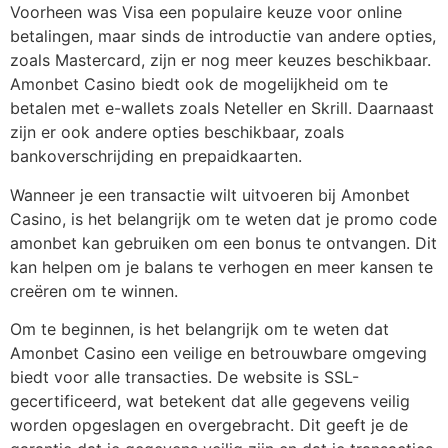
Voorheen was Visa een populaire keuze voor online
betalingen, maar sinds de introductie van andere opties,
zoals Mastercard, zijn er nog meer keuzes beschikbaar.
Amonbet Casino biedt ook de mogelijkheid om te
betalen met e-wallets zoals Neteller en Skrill. Daarnaast
zijn er ook andere opties beschikbaar, zoals
bankoverschrijding en prepaidkaarten.
Wanneer je een transactie wilt uitvoeren bij Amonbet
Casino, is het belangrijk om te weten dat je promo code
amonbet kan gebruiken om een bonus te ontvangen. Dit
kan helpen om je balans te verhogen en meer kansen te
creëren om te winnen.
Om te beginnen, is het belangrijk om te weten dat
Amonbet Casino een veilige en betrouwbare omgeving
biedt voor alle transacties. De website is SSL-
gecertificeerd, wat betekent dat alle gegevens veilig
worden opgeslagen en overgebracht. Dit geeft je de