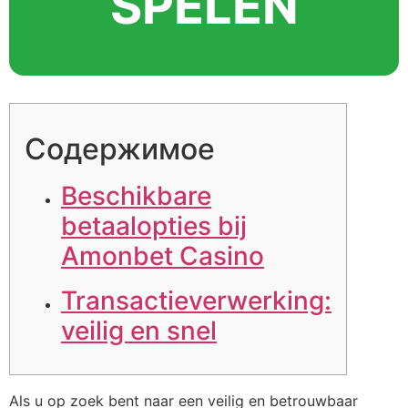
SPELEN
Содержимое
Beschikbare
betaalopties bij
Amonbet Casino
Transactieverwerking:
veilig en snel
Als u op zoek bent naar een veilig en betrouwbaar