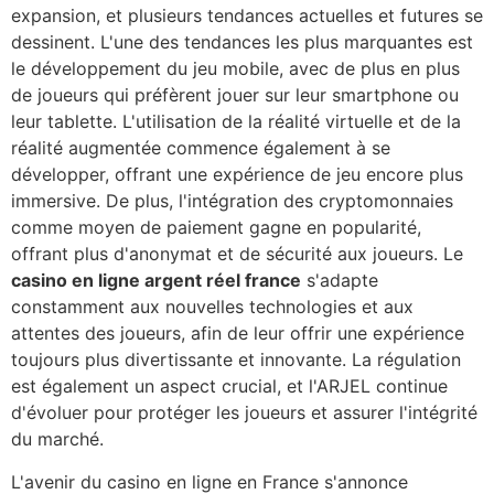
expansion, et plusieurs tendances actuelles et futures se
dessinent. L'une des tendances les plus marquantes est
le développement du jeu mobile, avec de plus en plus
de joueurs qui préfèrent jouer sur leur smartphone ou
leur tablette. L'utilisation de la réalité virtuelle et de la
réalité augmentée commence également à se
développer, offrant une expérience de jeu encore plus
immersive. De plus, l'intégration des cryptomonnaies
comme moyen de paiement gagne en popularité,
offrant plus d'anonymat et de sécurité aux joueurs. Le
casino en ligne argent réel france
s'adapte
constamment aux nouvelles technologies et aux
attentes des joueurs, afin de leur offrir une expérience
toujours plus divertissante et innovante. La régulation
est également un aspect crucial, et l'ARJEL continue
d'évoluer pour protéger les joueurs et assurer l'intégrité
du marché.
L'avenir du casino en ligne en France s'annonce