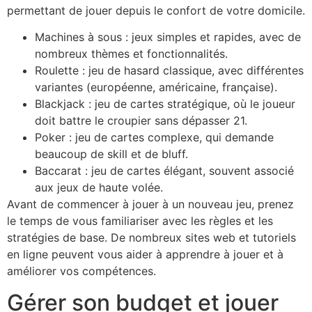
permettant de jouer depuis le confort de votre domicile.
Machines à sous : jeux simples et rapides, avec de
nombreux thèmes et fonctionnalités.
Roulette : jeu de hasard classique, avec différentes
variantes (européenne, américaine, française).
Blackjack : jeu de cartes stratégique, où le joueur
doit battre le croupier sans dépasser 21.
Poker : jeu de cartes complexe, qui demande
beaucoup de skill et de bluff.
Baccarat : jeu de cartes élégant, souvent associé
aux jeux de haute volée.
Avant de commencer à jouer à un nouveau jeu, prenez
le temps de vous familiariser avec les règles et les
stratégies de base. De nombreux sites web et tutoriels
en ligne peuvent vous aider à apprendre à jouer et à
améliorer vos compétences.
Gérer son budget et jouer