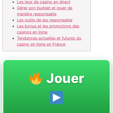
Les jeux de casino en direct
Gérer son budget et jouer de
manière responsable
Les outils de jeu responsable
Les bonus et les promotions des
casinos en ligne
Tendances actuelles et futures du
casino en ligne en France
Jouer