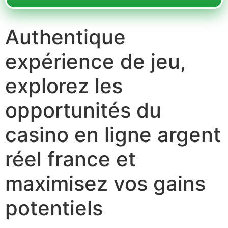
Authentique
expérience de jeu,
explorez les
opportunités du
casino en ligne argent
réel france et
maximisez vos gains
potentiels