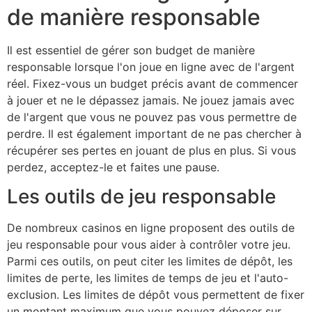
de manière responsable
Il est essentiel de gérer son budget de manière
responsable lorsque l'on joue en ligne avec de l'argent
réel. Fixez-vous un budget précis avant de commencer
à jouer et ne le dépassez jamais. Ne jouez jamais avec
de l'argent que vous ne pouvez pas vous permettre de
perdre. Il est également important de ne pas chercher à
récupérer ses pertes en jouant de plus en plus. Si vous
perdez, acceptez-le et faites une pause.
Les outils de jeu responsable
De nombreux casinos en ligne proposent des outils de
jeu responsable pour vous aider à contrôler votre jeu.
Parmi ces outils, on peut citer les limites de dépôt, les
limites de perte, les limites de temps de jeu et l'auto-
exclusion. Les limites de dépôt vous permettent de fixer
un montant maximum que vous pouvez déposer sur