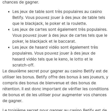
chances de gagner.
Les jeux de table sont très populaires au casino
Betify. Vous pouvez jouer à des jeux de table tels
que le blackjack, le poker et la roulette.
Les jeux de cartes sont également très populaires.
Vous pouvez jouer à des jeux de cartes tels que le
poker, le blackjack et le baccarat.
Les jeux de hasard vidéo sont également très
populaires. Vous pouvez jouer à des jeux de
hasard vidéo tels que le keno, le lotto et le
scratch-off.
Le deuxième secret pour gagner au casino Betify est de
utiliser les bonus. Betify offre des bonus à ses joueurs, y
compris des bonus de bienvenue et des bonus de
rétention. Il est donc important de vérifier les conditions
de bonus et de les utiliser pour augmenter vos chances
de gagner.
Le troisième secret pour gagner au casino Betify est de