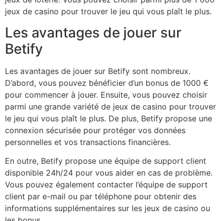
jeux de casino pour trouver le jeu qui vous plaît le plus.
Les avantages de jouer sur
Betify
Les avantages de jouer sur Betify sont nombreux.
D’abord, vous pouvez bénéficier d’un bonus de 1000 €
pour commencer à jouer. Ensuite, vous pouvez choisir
parmi une grande variété de jeux de casino pour trouver
le jeu qui vous plaît le plus. De plus, Betify propose une
connexion sécurisée pour protéger vos données
personnelles et vos transactions financières.
En outre, Betify propose une équipe de support client
disponible 24h/24 pour vous aider en cas de problème.
Vous pouvez également contacter l’équipe de support
client par e-mail ou par téléphone pour obtenir des
informations supplémentaires sur les jeux de casino ou
les bonus.