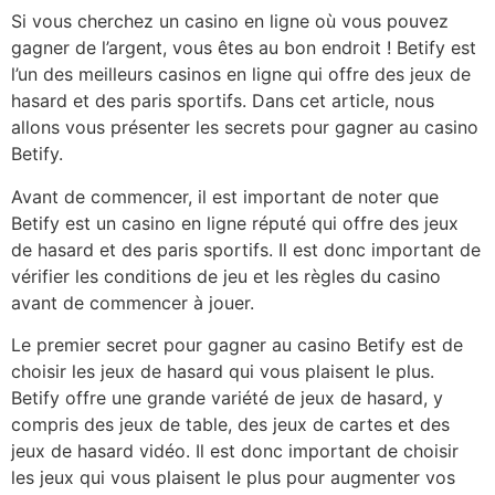
Si vous cherchez un casino en ligne où vous pouvez
gagner de l’argent, vous êtes au bon endroit ! Betify est
l’un des meilleurs casinos en ligne qui offre des jeux de
hasard et des paris sportifs. Dans cet article, nous
allons vous présenter les secrets pour gagner au casino
Betify.
Avant de commencer, il est important de noter que
Betify est un casino en ligne réputé qui offre des jeux
de hasard et des paris sportifs. Il est donc important de
vérifier les conditions de jeu et les règles du casino
avant de commencer à jouer.
Le premier secret pour gagner au casino Betify est de
choisir les jeux de hasard qui vous plaisent le plus.
Betify offre une grande variété de jeux de hasard, y
compris des jeux de table, des jeux de cartes et des
jeux de hasard vidéo. Il est donc important de choisir
les jeux qui vous plaisent le plus pour augmenter vos