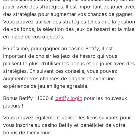
jouer avec des stratégies. Il est important de jouer avec
des stratégies pour augmenter vos chances de gagner.
Vous pouvez utiliser des stratégies telles que la gestion
de vos fonds, la sélection des jeux de hasard et la mise
en place de vos objectifs.
En résumé, pour gagner au casino Betify, il est
important de choisir les jeux de hasard qui vous
plaisent le plus, d’utiliser les bonus et de jouer avec des
stratégies. En suivant ces conseils, vous pouvez
augmenter vos chances de gagner et avoir une
expérience de jeu en ligne agréable.
Bonus Betify : 1000 €
betify login
pour les nouveaux
joueurs !
Vous pouvez également utiliser les liens suivants pour
vous inscrire au casino Betify et bénéficier de votre
bonus de bienvenue :