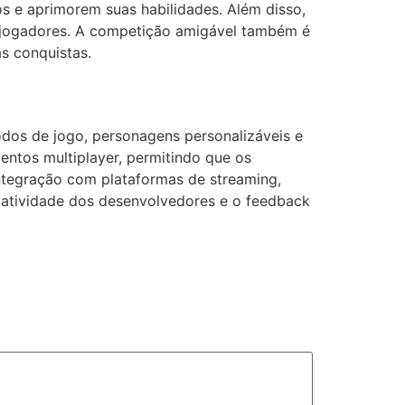
 e aprimorem suas habilidades. Além disso,
 jogadores. A competição amigável também é
s conquistas.
dos de jogo, personagens personalizáveis e
entos multiplayer, permitindo que os
integração com plataformas de streaming,
riatividade dos desenvolvedores e o feedback