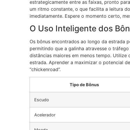
estrategicamente entre as faixas, pronto pa
um ritmo constante, o que facilita a leitura
imediatamente. Espere o momento certo, mes
O Uso Inteligente dos Bô
Os bônus encontrados ao longo da estrada p
permitindo que a galinha atravesse o tráfego
distâncias maiores em menos tempo. Utilize 
estrada. Aprender a maximizar o potencial d
“chickenroad”.
Tipo de Bônus
Escudo
Acelerador
Moeda