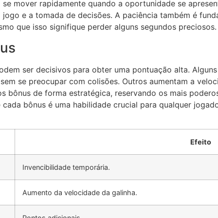
ra se mover rapidamente quando a oportunidade se apresen
 do jogo e a tomada de decisões. A paciência também é fun
mo que isso signifique perder alguns segundos preciosos.
nus
odem ser decisivos para obter uma pontuação alta. Alguns
 sem se preocupar com colisões. Outros aumentam a velocid
os bônus de forma estratégica, reservando os mais podero
e cada bônus é uma habilidade crucial para qualquer jogad
Efeito
Invencibilidade temporária.
Aumento da velocidade da galinha.
Pontos adicionais.