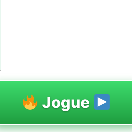
Jogue