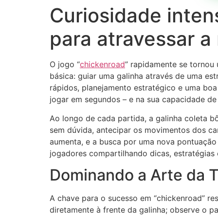
Curiosidade inten
para atravessar a 
O jogo “
chickenroad
” rapidamente se tornou 
básica: guiar uma galinha através de uma est
rápidos, planejamento estratégico e uma boa
jogar em segundos – e na sua capacidade de
Ao longo de cada partida, a galinha coleta b
sem dúvida, antecipar os movimentos dos car
aumenta, e a busca por uma nova pontuação 
jogadores compartilhando dicas, estratégias 
Dominando a Arte da Tr
A chave para o sucesso em “chickenroad” resi
diretamente à frente da galinha; observe o pa