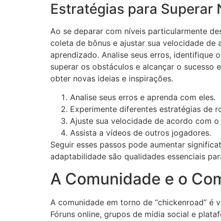
Estratégias para Superar 
Ao se deparar com níveis particularmente des
coleta de bônus e ajustar sua velocidade de
aprendizado. Analise seus erros, identifique 
superar os obstáculos e alcançar o sucesso e
obter novas ideias e inspirações.
Analise seus erros e aprenda com eles.
Experimente diferentes estratégias de r
Ajuste sua velocidade de acordo com o 
Assista a vídeos de outros jogadores.
Seguir esses passos pode aumentar significa
adaptabilidade são qualidades essenciais pa
A Comunidade e o Com
A comunidade em torno de “chickenroad” é vi
Fóruns online, grupos de mídia social e plat