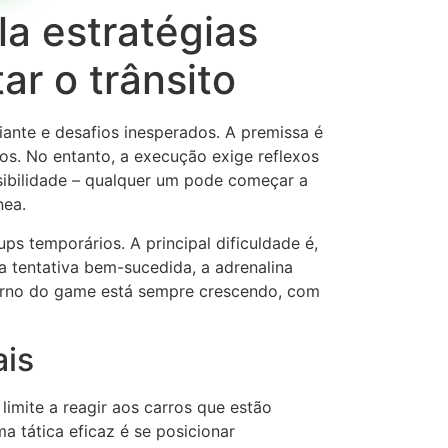
a estratégias
ar o trânsito
ante e desafios inesperados. A premissa é
os. No entanto, a execução exige reflexos
sibilidade – qualquer um pode começar a
nea.
s temporários. A principal dificuldade é,
a tentativa bem-sucedida, a adrenalina
torno do game está sempre crescendo, com
ais
imite a reagir aos carros que estão
a tática eficaz é se posicionar