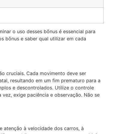
minar o uso desses bônus é essencial para
s bônus e saber qual utilizar em cada
são cruciais. Cada movimento deve ser
fatal, resultando em um fim prematuro para a
los e descontrolados. Utilize o controle
a vez, exige paciência e observação. Não se
e atenção à velocidade dos carros, à