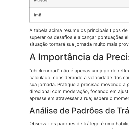
Imã
A tabela acima resume os principais tipos de
superar os desafios e alcançar pontuações el
situação tornará sua jornada muito mais prov
A Importância da Prec
“chickenroad” não é apenas um jogo de reflex
calculado, considerando a velocidade dos car
sua jornada. Pratique a precisão movendo a 
direcional com moderação, focando em ajuste
apresse em atravessar a rua; espere o momen
Análise de Padrões de Tr
Observar os padrões de tráfego é uma habili