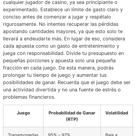
cualquier jugador de casino, ya sea principiante o
experimentado. Establece un límite de gasto claro y
conciso antes de comenzar a jugar y respétalo
rigurosamente. No intentes recuperar las pérdidas
apostando cantidades mayores, ya que esto solo te
llevará a endeudarte más. En lugar de eso, considera
cada apuesta como un gasto de entretenimiento y
juega con responsabilidad. Divide tu presupuesto en
pequeñas porciones y apuesta solo una pequeña
fracción en cada juego. De esta manera, podrás
prolongar tu tiempo de juego y aumentar tus
posibilidades de ganar. Recuerda que el juego debe ser
una actividad divertida y no una fuente de estrés o
problemas financieros.
Juego
Probabilidad de Ganar
Volatilidad
(RTP)
Tragamonedas
95% – 97%
Baja a