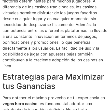
factores determinantes para muchos jugadores. A
diferencia de los casinos tradicionales, los casinos
virtuales permiten disfrutar de los juegos favoritos
desde cualquier lugar y en cualquier momento, sin
necesidad de desplazarse físicamente. Además, la
competencia entre las diferentes plataformas ha llevado
a una constante innovación en términos de juegos,
bonificaciones y promociones, lo que beneficia
directamente a los usuarios. La facilidad de uso y la
posibilidad de jugar con apuestas bajas también
contribuyen a la creciente adopción de los casinos en
línea.
Estrategias para Maximizar
tus Ganancias
Para obtener el máximo provecho de tu experiencia en
vegas hero casino
, es fundamental adoptar una
estrategia de juego bien definida. No se trata