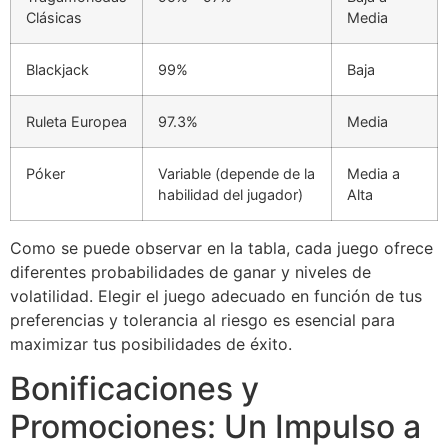
Clásicas
Media
Blackjack
99%
Baja
Ruleta Europea
97.3%
Media
Póker
Variable (depende de la
Media a
habilidad del jugador)
Alta
Como se puede observar en la tabla, cada juego ofrece
diferentes probabilidades de ganar y niveles de
volatilidad. Elegir el juego adecuado en función de tus
preferencias y tolerancia al riesgo es esencial para
maximizar tus posibilidades de éxito.
Bonificaciones y
Promociones: Un Impulso a