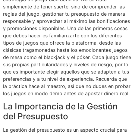
simplemente de tener suerte, sino de comprender las
reglas del juego, gestionar tu presupuesto de manera
responsable y aprovechar al máximo las bonificaciones
y promociones disponibles. Una de las primeras cosas
que debes hacer es familiarizarte con los diferentes
tipos de juegos que ofrece la plataforma, desde las
clásicas tragamonedas hasta los emocionantes juegos
de mesa como el blackjack y el póker. Cada juego tiene
sus propias particularidades y niveles de riesgo, por lo
que es importante elegir aquellos que se adapten a tus
preferencias y a tu nivel de experiencia. Recuerda que
la práctica hace al maestro, así que no dudes en probar
los juegos en modo demo antes de apostar dinero real.
La Importancia de la Gestión
del Presupuesto
La gestión del presupuesto es un aspecto crucial para