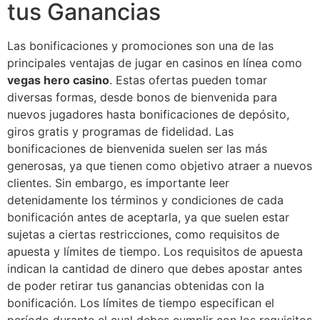
tus Ganancias
Las bonificaciones y promociones son una de las
principales ventajas de jugar en casinos en línea como
vegas hero casino
. Estas ofertas pueden tomar
diversas formas, desde bonos de bienvenida para
nuevos jugadores hasta bonificaciones de depósito,
giros gratis y programas de fidelidad. Las
bonificaciones de bienvenida suelen ser las más
generosas, ya que tienen como objetivo atraer a nuevos
clientes. Sin embargo, es importante leer
detenidamente los términos y condiciones de cada
bonificación antes de aceptarla, ya que suelen estar
sujetas a ciertas restricciones, como requisitos de
apuesta y límites de tiempo. Los requisitos de apuesta
indican la cantidad de dinero que debes apostar antes
de poder retirar tus ganancias obtenidas con la
bonificación. Los límites de tiempo especifican el