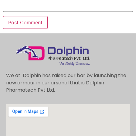
We at Dolphin has raised our bar by launching the
new armour in our arsenal that is Dolphin
Pharmatech Pvt Ltd.