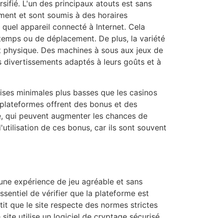
sifié. L'un des principaux atouts est sans
ment et sont soumis à des horaires
 quel appareil connecté à Internet. Cela
 temps ou de déplacement. De plus, la variété
t physique. Des machines à sous aux jeux de
s divertissements adaptés à leurs goûts et à
mises minimales plus basses que les casinos
 plateformes offrent des bonus et des
té, qui peuvent augmenter les chances de
'utilisation de ces bonus, car ils sont souvent
 une expérience de jeu agréable et sans
essentiel de vérifier que la plateforme est
ntit que le site respecte des normes strictes
 site utilise un logiciel de cryptage sécurisé