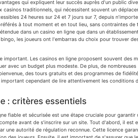
vantages qui expliquent leur succès auprès d'un public diver
casinos traditionnels, qui nécessitent souvent un déplace
essibles 24 heures sur 24 et 7 jours sur 7, depuis n'importe
préférés à tout moment et en tout lieu, sans contraintes de
 étendue dans un casino en ligne que dans un établissemen
e bingo, les joueurs ont l'embarras du choix pour trouver de
age important. Les casinos en ligne proposent souvent des 
jouer avec un budget plus modeste. De plus, de nombreuses
 bienvenue, des tours gratuits et des programmes de fidéli
t important cependant de lire attentivement les conditions d
e : critères essentiels
gne fiable et sécurisée est une étape cruciale pour garantir
 compte avant de s'inscrire sur un site. Tout d'abord, il est 
 par une autorité de régulation reconnue. Cette licence gara
on des joueurs. Ensuite, il est important de s'assurer que le