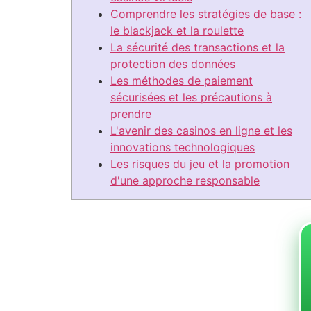
Comprendre les stratégies de base :
le blackjack et la roulette
La sécurité des transactions et la
protection des données
Les méthodes de paiement
sécurisées et les précautions à
prendre
L'avenir des casinos en ligne et les
innovations technologiques
Les risques du jeu et la promotion
d'une approche responsable