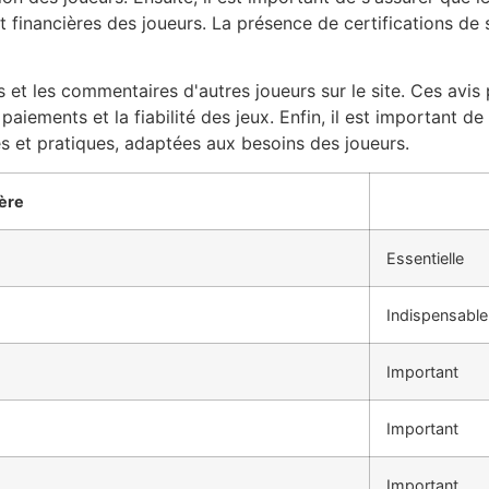
t financières des joueurs. La présence de certifications de 
is et les commentaires d'autres joueurs sur le site. Ces avi
s paiements et la fiabilité des jeux. Enfin, il est important d
 et pratiques, adaptées aux besoins des joueurs.
tère
Essentielle
Indispensable
Important
Important
Important