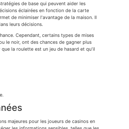
 stratégies de base qui peuvent aider les
cisions éclairées en fonction de la carte
ermet de minimiser l'avantage de la maison. Il
ans leurs décisions.
la chance. Cependant, certains types de mises
 ou le noir, ont des chances de gagner plus
 que la roulette est un jeu de hasard et qu'il
e.
onnées
ons majeures pour les joueurs de casinos en
éger les informations sensibles, telles que les