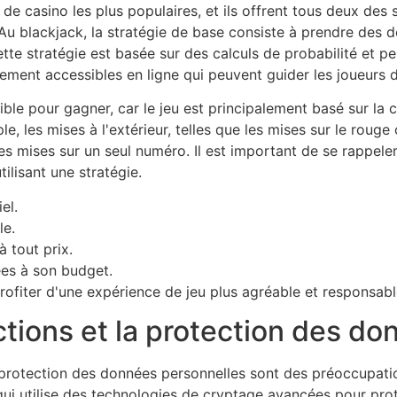
 de casino les plus populaires, et ils offrent tous deux des
Au blackjack, la stratégie de base consiste à prendre des dé
ette stratégie est basée sur des calculs de probabilité et p
lement accessibles en ligne qui peuvent guider les joueurs d
aillible pour gagner, car le jeu est principalement basé sur 
, les mises à l'extérieur, telles que les mises sur le rouge
 les mises sur un seul numéro. Il est important de se rappeler
ilisant une stratégie.
el.
le.
 tout prix.
ées à son budget.
profiter d'une expérience de jeu plus agréable et responsabl
ctions et la protection des d
la protection des données personnelles sont des préoccupati
e qui utilise des technologies de cryptage avancées pour prot