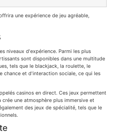
offrira une expérience de jeu agréable,
s
es niveaux d'expérience. Parmi les plus
rtissants sont disponibles dans une multitude
, tels que le blackjack, la roulette, le
 chance et d'interaction sociale, ce qui les
ppelés casinos en direct. Ces jeux permettent
ela crée une atmosphère plus immersive et
galement des jeux de spécialité, tels que le
tionnels.
te