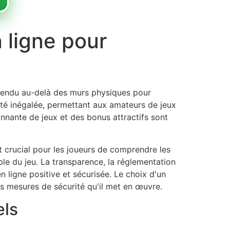
 ligne pour
 étendu au-delà des murs physiques pour
té inégalée, permettant aux amateurs de jeux
onnante de jeux et des bonus attractifs sont
t crucial pour les joueurs de comprendre les
ble du jeu. La transparence, la réglementation
 ligne positive et sécurisée. Le choix d'un
es mesures de sécurité qu'il met en œuvre.
els