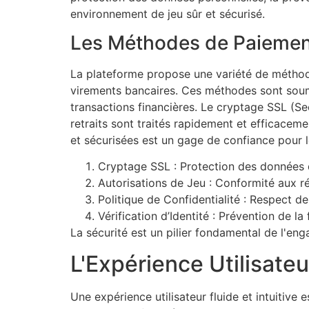
environnement de jeu sûr et sécurisé.
Les Méthodes de Paiemen
La plateforme propose une variété de méthodes
virements bancaires. Ces méthodes sont soumis
transactions financières. Le cryptage SSL (Se
retraits sont traités rapidement et efficaceme
et sécurisées est un gage de confiance pour le
Cryptage SSL : Protection des données 
Autorisations de Jeu : Conformité aux ré
Politique de Confidentialité : Respect de
Vérification d’Identité : Prévention de l
La sécurité est un pilier fondamental de l'e
L'Expérience Utilisateu
Une expérience utilisateur fluide et intuitive 