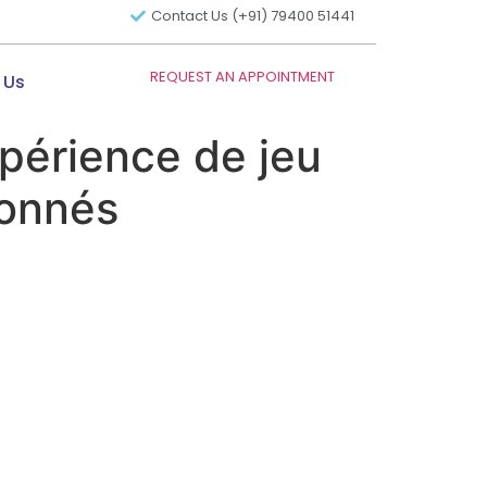
Contact Us (+91) 79400 51441
REQUEST AN APPOINTMENT
 Us
xpérience de jeu
ionnés