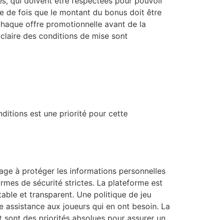
es, qui doivent être respectées pour pouvoir
re de fois que le montant du bonus doit être
 chaque offre promotionnelle avant de la
claire des conditions de mise sont
ditions est une priorité pour cette
age à protéger les informations personnelles
rmes de sécurité strictes. La plateforme est
able et transparent. Une politique de jeu
e assistance aux joueurs qui en ont besoin. La
t sont des priorités absolues pour assurer un