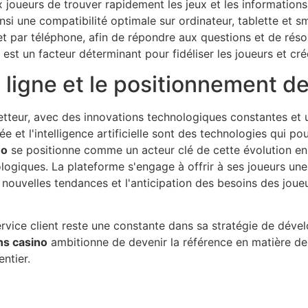
x joueurs de trouver rapidement les jeux et les informations
insi une compatibilité optimale sur ordinateur, tablette et s
l et par téléphone, afin de répondre aux questions et de ré
t est un facteur déterminant pour fidéliser les joueurs et cr
n ligne et le positionnement d
etteur, avec des innovations technologiques constantes et
tée et l'intelligence artificielle sont des technologies qui p
no
se positionne comme un acteur clé de cette évolution en 
ogiques. La plateforme s'engage à offrir à ses joueurs une
 nouvelles tendances et l'anticipation des besoins des joue
le service client reste une constante dans sa stratégie de dé
ns casino
ambitionne de devenir la référence en matière de 
ntier.