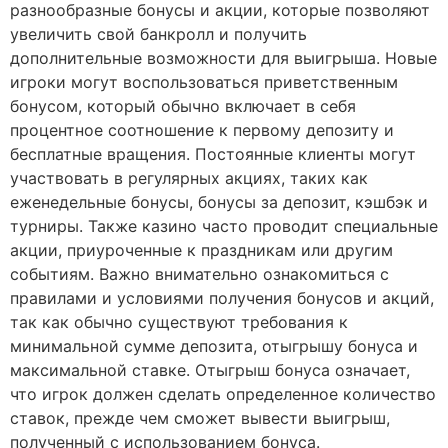
разнообразные бонусы и акции, которые позволяют
увеличить свой банкролл и получить
дополнительные возможности для выигрыша. Новые
игроки могут воспользоваться приветственным
бонусом, который обычно включает в себя
процентное соотношение к первому депозиту и
бесплатные вращения. Постоянные клиенты могут
участвовать в регулярных акциях, таких как
еженедельные бонусы, бонусы за депозит, кэшбэк и
турниры. Также казино часто проводит специальные
акции, приуроченные к праздникам или другим
событиям. Важно внимательно ознакомиться с
правилами и условиями получения бонусов и акций,
так как обычно существуют требования к
минимальной сумме депозита, отыгрышу бонуса и
максимальной ставке. Отыгрыш бонуса означает,
что игрок должен сделать определенное количество
ставок, прежде чем сможет вывести выигрыш,
полученный с использованием бонуса.