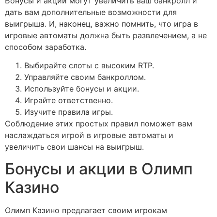
Бонусы и акции могут увеличить ваш банкролл и
дать вам дополнительные возможности для
выигрыша. И, наконец, важно помнить, что игра в
игровые автоматы должна быть развлечением, а не
способом заработка.
Выбирайте слоты с высоким RTP.
Управляйте своим банкроллом.
Используйте бонусы и акции.
Играйте ответственно.
Изучите правила игры.
Соблюдение этих простых правил поможет вам
наслаждаться игрой в игровые автоматы и
увеличить свои шансы на выигрыш.
Бонусы и акции в Олимп
Казино
Олимп Казино предлагает своим игрокам