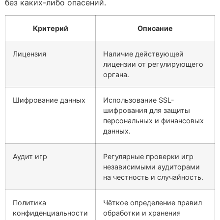
без каких-либо опасений.
Критерий
Описание
Лицензия
Наличие действующей
лицензии от регулирующего
органа.
Шифрование данных
Использование SSL-
шифрования для защиты
персональных и финансовых
данных.
Аудит игр
Регулярные проверки игр
независимыми аудиторами
на честность и случайность.
Политика
Чёткое определение правил
конфиденциальности
обработки и хранения