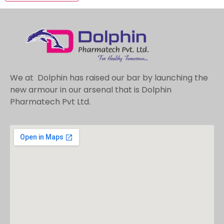
We at Dolphin has raised our bar by launching the
new armour in our arsenal that is Dolphin
Pharmatech Pvt Ltd.