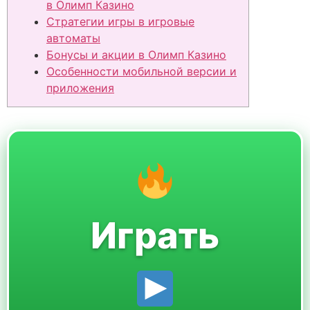
в Олимп Казино
Стратегии игры в игровые
автоматы
Бонусы и акции в Олимп Казино
Особенности мобильной версии и
приложения
Играть