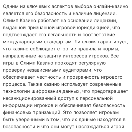
Одним из ключевых аспектов выбора онлайн-казино
является его безопасность и наличие лицензии.
Олимп Казино работает на основании лицензии,
выданной признанной игровой юрисдикцией, что
подтверждает его легальность и соответствие
международным стандартам. Лицензия гарантирует,
что казино соблюдает строгие правила и нормы,
направленные на защиту интересов игроков. Все
игры в Олимп Казино проходят регулярную
проверку независимыми аудиторами, что
обеспечивает честность и прозрачность игрового
процесса. Также казино использует современные
технологии шифрования данных, что предотвращает
несанкционированный доступ к персональной
информации игроков и обеспечивает безопасность
финансовых транзакций. Это позволяет игрокам
быть уверенными в том, что их данные находятся в
безопасности и что они могут наслаждаться игрой