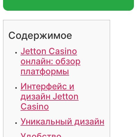
Содержимое
Jetton Casino
онлайн: обзор
платформы
Интерфейс и
дизайн Jetton
Casino
Уникальный дизайн
Удобство