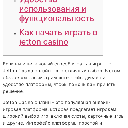
использования и
функциональность
Как начать играть в
jetton casino
Если вы ищете новый способ играть в игры, то
Jetton Casino онлайн – это отличный выбор. В этом
обзоре мы рассмотрим интерфейс, дизайн и
удобство платформы, чтобы помочь вам принять
решение.
Jetton Casino онлайн – это популярная онлайн-
игровая платформа, которая предлагает игрокам
широкий выбор игр, включая слоты, карточные игры
и другие. Интерфейс платформы простой и