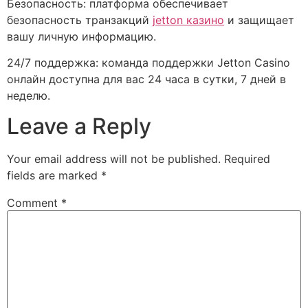
Безопасность: платформа обеспечивает
безопасность транзакций
jetton казино
и защищает
вашу личную информацию.
24/7 поддержка: команда поддержки Jetton Casino
онлайн доступна для вас 24 часа в сутки, 7 дней в
неделю.
Leave a Reply
Your email address will not be published.
Required
fields are marked
*
Comment
*