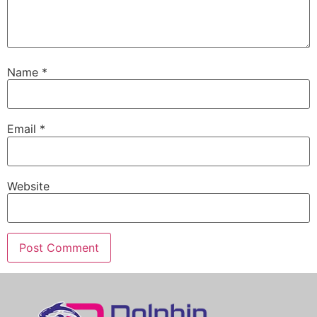
Name
*
Email
*
Website