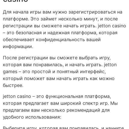
Для начала игры вам нужно зарегистрироваться на
платформе. Это займет несколько минут, и после
регистрации вы сможете начать играть. jetton casino
– это безопасная и надежная платформа, которая
обеспечивает конфиденциальность вашей
информации.
После регистрации вы сможете выбрать игру,
которая вам понравилась, и начать играть. jetton
games – это простой и понятный интерфейс,
который поможет вам начать играть как можно
быстрее.
jetton casino – это функциональная платформа,
которая предлагает вам широкий спектр игр. Мы
предлагаем вам несколько рекомендаций для
удобного использования:
Выберите игру, которая вам понравилась, и начните