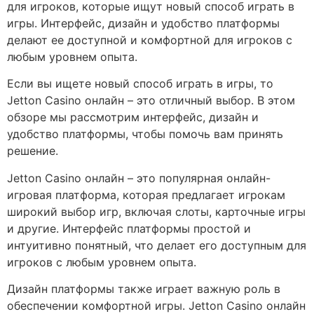
для игроков, которые ищут новый способ играть в
игры. Интерфейс, дизайн и удобство платформы
делают ее доступной и комфортной для игроков с
любым уровнем опыта.
Если вы ищете новый способ играть в игры, то
Jetton Casino онлайн – это отличный выбор. В этом
обзоре мы рассмотрим интерфейс, дизайн и
удобство платформы, чтобы помочь вам принять
решение.
Jetton Casino онлайн – это популярная онлайн-
игровая платформа, которая предлагает игрокам
широкий выбор игр, включая слоты, карточные игры
и другие. Интерфейс платформы простой и
интуитивно понятный, что делает его доступным для
игроков с любым уровнем опыта.
Дизайн платформы также играет важную роль в
обеспечении комфортной игры. Jetton Casino онлайн