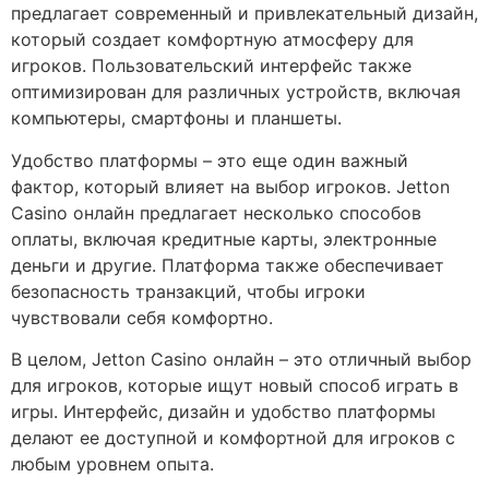
предлагает современный и привлекательный дизайн,
который создает комфортную атмосферу для
игроков. Пользовательский интерфейс также
оптимизирован для различных устройств, включая
компьютеры, смартфоны и планшеты.
Удобство платформы – это еще один важный
фактор, который влияет на выбор игроков. Jetton
Casino онлайн предлагает несколько способов
оплаты, включая кредитные карты, электронные
деньги и другие. Платформа также обеспечивает
безопасность транзакций, чтобы игроки
чувствовали себя комфортно.
В целом, Jetton Casino онлайн – это отличный выбор
для игроков, которые ищут новый способ играть в
игры. Интерфейс, дизайн и удобство платформы
делают ее доступной и комфортной для игроков с
любым уровнем опыта.