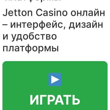
Jetton Casino онлайн
– интерфейс, дизайн
и удобство
платформы
ИГРАТЬ