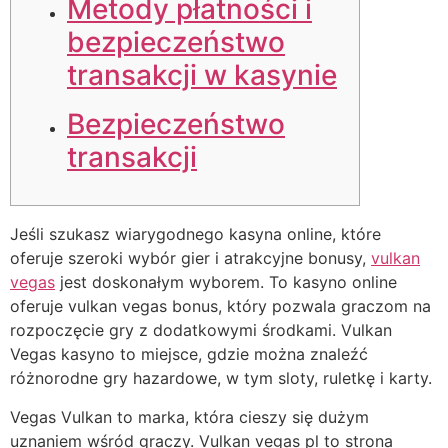
Metody płatności i
bezpieczeństwo
transakcji w kasynie
Bezpieczeństwo
transakcji
Jeśli szukasz wiarygodnego kasyna online, które
oferuje szeroki wybór gier i atrakcyjne bonusy,
vulkan
vegas
jest doskonałym wyborem. To kasyno online
oferuje vulkan vegas bonus, który pozwala graczom na
rozpoczęcie gry z dodatkowymi środkami. Vulkan
Vegas kasyno to miejsce, gdzie można znaleźć
różnorodne gry hazardowe, w tym sloty, ruletkę i karty.
Vegas Vulkan to marka, która cieszy się dużym
uznaniem wśród graczy. Vulkan vegas pl to strona