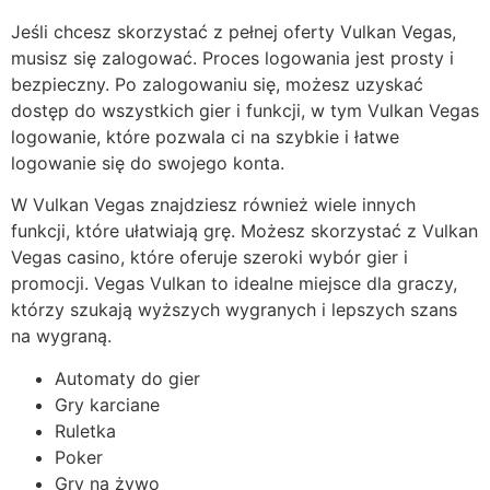
Jeśli chcesz skorzystać z pełnej oferty Vulkan Vegas,
musisz się zalogować. Proces logowania jest prosty i
bezpieczny. Po zalogowaniu się, możesz uzyskać
dostęp do wszystkich gier i funkcji, w tym Vulkan Vegas
logowanie, które pozwala ci na szybkie i łatwe
logowanie się do swojego konta.
W Vulkan Vegas znajdziesz również wiele innych
funkcji, które ułatwiają grę. Możesz skorzystać z Vulkan
Vegas casino, które oferuje szeroki wybór gier i
promocji. Vegas Vulkan to idealne miejsce dla graczy,
którzy szukają wyższych wygranych i lepszych szans
na wygraną.
Automaty do gier
Gry karciane
Ruletka
Poker
Gry na żywo