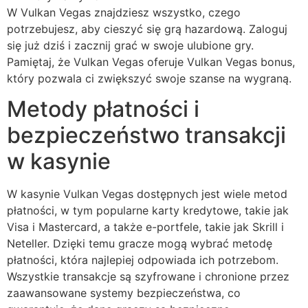
W Vulkan Vegas znajdziesz wszystko, czego
potrzebujesz, aby cieszyć się grą hazardową. Zaloguj
się już dziś i zacznij grać w swoje ulubione gry.
Pamiętaj, że Vulkan Vegas oferuje Vulkan Vegas bonus,
który pozwala ci zwiększyć swoje szanse na wygraną.
Metody płatności i
bezpieczeństwo transakcji
w kasynie
W kasynie Vulkan Vegas dostępnych jest wiele metod
płatności, w tym popularne karty kredytowe, takie jak
Visa i Mastercard, a także e-portfele, takie jak Skrill i
Neteller. Dzięki temu gracze mogą wybrać metodę
płatności, która najlepiej odpowiada ich potrzebom.
Wszystkie transakcje są szyfrowane i chronione przez
zaawansowane systemy bezpieczeństwa, co