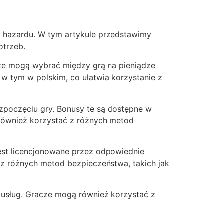
ci hazardu. W tym artykule przedstawimy
otrzeb.
racze mogą wybrać między grą na pieniądze
 w tym w polskim, co ułatwia korzystanie z
poczęciu gry. Bonusy te są dostępne w
również korzystać z różnych metod
jest licencjonowane przez odpowiednie
ć z różnych metod bezpieczeństwa, takich jak
 usług. Gracze mogą również korzystać z