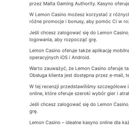
przez Malta Gaming Authority. Kasyno oferuje s
W Lemon Casino możesz korzystać z różnych 
różne promocje i bonusy, aby pomóc Ci w ro
Jeśli chcesz zalogować się do Lemon Casino,
logowania, aby rozpocząć grę.
Lemon Casino oferuje także aplikację mobiln
operacyjnych iOS i Android.
Warto zauważyć, że Lemon Casino oferuje ta
Obsługa klienta jest dostępna przez e-mail, tel
W tej recenzji przedstawiliśmy szczegółowe
online, które oferuje szeroki wybór gier i a
Jeśli chcesz zalogować się do Lemon Casino,
grę.
Lemon Casino – idealne kasyno online dla ka