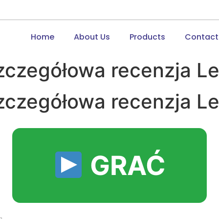
Home
About Us
Products
Contact
zczegółowa recenzja 
zczegółowa recenzja 
GRAĆ