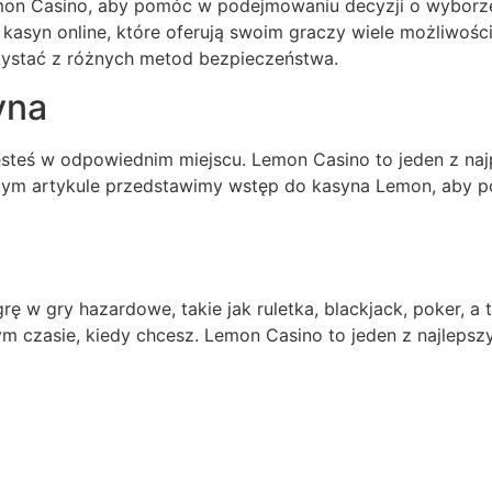
mon Casino, aby pomóc w podejmowaniu decyzji o wyborze
 kasyn online, które oferują swoim graczy wiele możliwoś
rzystać z różnych metod bezpieczeństwa.
yna
jesteś w odpowiednim miejscu. Lemon Casino to jeden z najp
 tym artykule przedstawimy wstęp do kasyna Lemon, aby po
rę w gry hazardowe, takie jak ruletka, blackjack, poker, a
 czasie, kiedy chcesz. Lemon Casino to jeden z najlepszyc