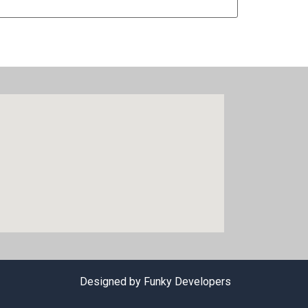
Designed by
Funky Developers