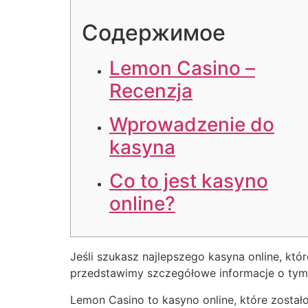
Содержимое
Lemon Casino –
Recenzja
Wprowadzenie do
kasyna
Co to jest kasyno
online?
Jeśli szukasz najlepszego kasyna online, któ
przedstawimy szczegółowe informacje o tym
Lemon Casino to kasyno online, które został