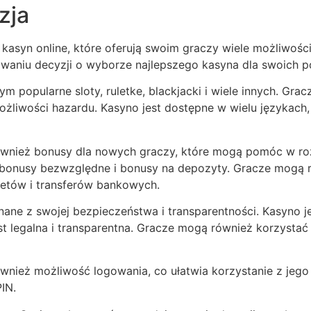
zja
 kasyn online, które oferują swoim graczy wiele możliwoś
aniu decyzji o wyborze najlepszego kasyna dla swoich p
ym popularne sloty, ruletke, blackjacki i wiele innych. G
możliwości hazardu. Kasyno jest dostępne w wielu językach,
ównież bonusy dla nowych graczy, które mogą pomóc w roz
, bonusy bezwzględne i bonusy na depozyty. Gracze mogą 
lletów i transferów bankowych.
ane z swojej bezpieczeństwa i transparentności. Kasyno 
est legalna i transparentna. Gracze mogą również korzysta
wnież możliwość logowania, co ułatwia korzystanie z jego
IN.