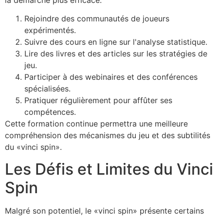
Rejoindre des communautés de joueurs
expérimentés.
Suivre des cours en ligne sur l'analyse statistique.
Lire des livres et des articles sur les stratégies de
jeu.
Participer à des webinaires et des conférences
spécialisées.
Pratiquer régulièrement pour affûter ses
compétences.
Cette formation continue permettra une meilleure
compréhension des mécanismes du jeu et des subtilités
du «vinci spin».
Les Défis et Limites du Vinci
Spin
Malgré son potentiel, le «vinci spin» présente certains