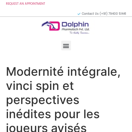
REQUEST AN APPOINTMENT
Contact Us (+91) 79400 51441
Modernité intégrale,
vinci spin et
perspectives
inédites pour les
joueurs avisés