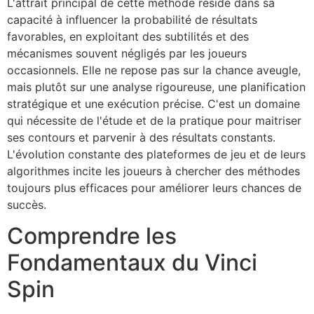
L'attrait principal de cette méthode réside dans sa
capacité à influencer la probabilité de résultats
favorables, en exploitant des subtilités et des
mécanismes souvent négligés par les joueurs
occasionnels. Elle ne repose pas sur la chance aveugle,
mais plutôt sur une analyse rigoureuse, une planification
stratégique et une exécution précise. C'est un domaine
qui nécessite de l'étude et de la pratique pour maitriser
ses contours et parvenir à des résultats constants.
L'évolution constante des plateformes de jeu et de leurs
algorithmes incite les joueurs à chercher des méthodes
toujours plus efficaces pour améliorer leurs chances de
succès.
Comprendre les
Fondamentaux du Vinci
Spin