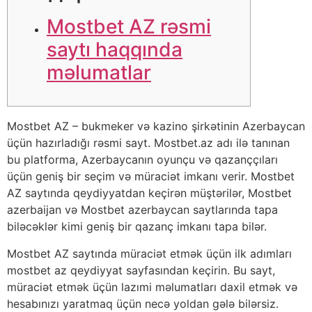
Mostbet AZ rəsmi
saytı haqqında
məlumatlar
Mostbet AZ – bukmeker və kazino şirkətinin Azerbaycan
üçün hazırladığı rəsmi sayt. Mostbet.az adı ilə tanınan
bu platforma, Azerbaycanın oyunçu və qazanççıları
üçün geniş bir seçim və müraciət imkanı verir. Mostbet
AZ saytında qeydiyyatdan keçirən müştərilər, Mostbet
azerbaijan və Mostbet azerbaycan saytlarında tapa
biləcəklər kimi geniş bir qazanç imkanı tapa bilər.
Mostbet AZ saytında müraciət etmək üçün ilk adımları
mostbet az qeydiyyat sayfasından keçirin. Bu sayt,
müraciət etmək üçün lazımi məlumatları daxil etmək və
hesabınızı yaratmaq üçün necə yoldan gələ bilərsiz.