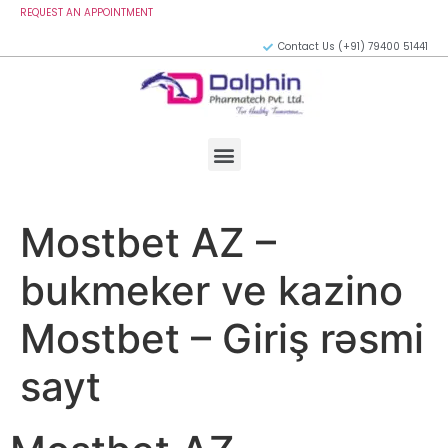
REQUEST AN APPOINTMENT
Contact Us (+91) 79400 51441
Mostbet AZ –
bukmeker ve kazino
Mostbet – Giriş rəsmi
sayt