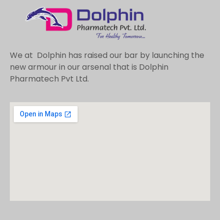
We at Dolphin has raised our bar by launching the
new armour in our arsenal that is Dolphin
Pharmatech Pvt Ltd.