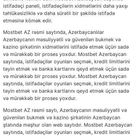
istifadəçi paneli, istifadəçilərin xidmətlərini daha yaxşı
təhlükəsizliklə və daha sürətli bir şəkildə istifadə
etməsinə kömək edir.
Mostbet AZ rəsmi saytında, Azerbaycanlılar
Azerbaycanın məsuliyyətli və güvenilən bukmek və
kazino şirkətinin xidmətlərini istifadə etmək üçün sadə
və mürəkkəb bir proses yoxdur. Mostbet Azerbaycan
saytında, istifadəçilər oyunları seçmək, kredit limitlərini
təyin etmək və banka kartlarını qeyd etmək üçün sadə
və mürəkkəb bir proses yoxdur. Mostbet Azerbaycan
saytında, istifadəçilər oyunları seçmək, kredit limitlərini
təyin etmək və banka kartlarını qeyd etmək üçün sadə
və mürəkkəb bir proses yoxdur.
Mostbet AZ rəsmi saytı, Azerbaycanın məsuliyyətli və
güvenilən bukmek və kazino şirkətinin Azerbaycan
ştatında məşhur olan web saytıdır. Mostbet Azerbaycan
saytında, istifadəçilər oyunları seçmək, kredit limitlərini