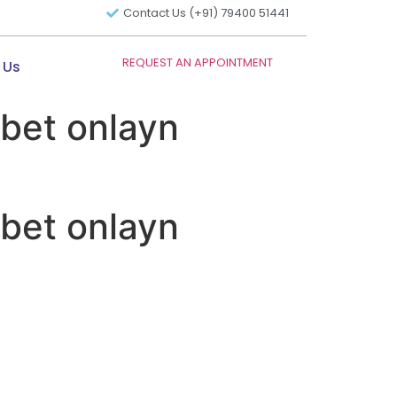
Contact Us (+91) 79400 51441
REQUEST AN APPOINTMENT
 Us
bet onlayn
bet onlayn