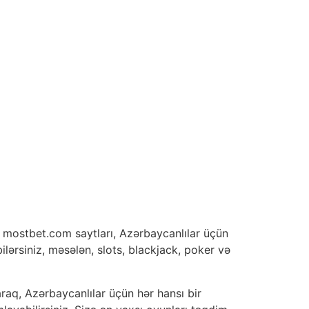
 mostbet.com saytları, Azərbaycanlılar üçün
lərsiniz, məsələn, slots, blackjack, poker və
raq, Azərbaycanlılar üçün hər hansı bir