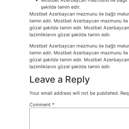
Mostbet Azerbaycan məzmunu ilə bağlı mə
şəkildə təmin edir.
Mostbet Azerbaycan məzmunu ilə bağlı məlumatl
təmin edir. Mostbet Azerbaycan məzmunu ilə ba
gözəl şəkildə təmin edir. Mostbet Azerbaycan
lazimliklarını gözəl şəkildə təmin edir.
Mostbet Azerbaycan məzmunu ilə bağlı məlumatl
təmin edir. Mostbet Azerbaycan məzmunu ilə ba
gözəl şəkildə təmin edir. Mostbet Azerbaycan
lazimliklarını gözəl şəkildə təmin edir.
Leave a Reply
Your email address will not be published.
Req
Comment
*