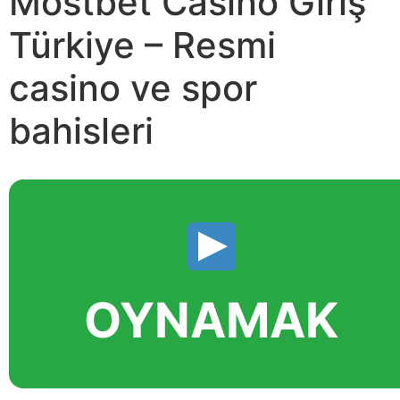
Mostbet Casino Giriş
Türkiye – Resmi
casino ve spor
bahisleri
OYNAMAK