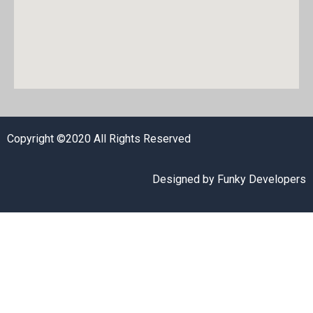
Copyright ©2020 All Rights Reserved
Designed by
Funky Developers