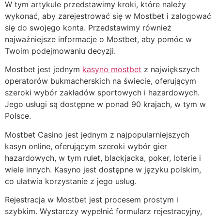
W tym artykule przedstawimy kroki, które należy
wykonać, aby zarejestrować się w Mostbet i zalogować
się do swojego konta. Przedstawimy również
najważniejsze informacje o Mostbet, aby pomóc w
Twoim podejmowaniu decyzji.
Mostbet jest jednym
kasyno mostbet
z największych
operatorów bukmacherskich na świecie, oferującym
szeroki wybór zakładów sportowych i hazardowych.
Jego usługi są dostępne w ponad 90 krajach, w tym w
Polsce.
Mostbet Casino jest jednym z najpopularniejszych
kasyn online, oferującym szeroki wybór gier
hazardowych, w tym rulet, blackjacka, poker, loterie i
wiele innych. Kasyno jest dostępne w języku polskim,
co ułatwia korzystanie z jego usług.
Rejestracja w Mostbet jest procesem prostym i
szybkim. Wystarczy wypełnić formularz rejestracyjny,