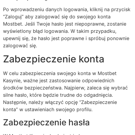
Po wprowadzeniu danych logowania, kliknij na przycisk
“Zaloguj” aby zalogować się do swojego konta
Mostbet. Jeśli Twoje hasło jest niepoprawne, zostanie
wyświetlony błąd logowania. W takim przypadku,
upewnij się, że hasło jest poprawne i spróbuj ponownie
zalogować się.
Zabezpieczenie konta
W celu zabezpieczenia swojego konta w Mostbet
Kasynie, ważne jest zastosowanie odpowiednich
środków bezpieczeństwa. Najpierw, zaleca się wybrać
silne hasło, które będzie trudne do odgadnięcia.
Następnie, należy włączyć opcję “Zabezpieczenie
konta” w ustawieniach swojego profilu.
Zabezpieczenie hasła