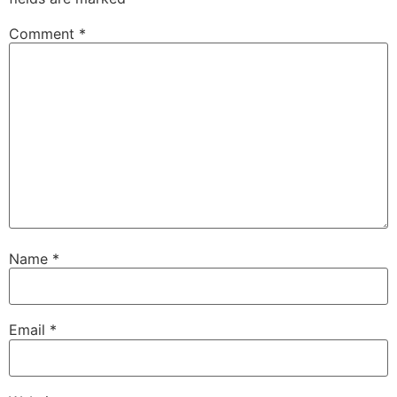
Comment
*
Name
*
Email
*