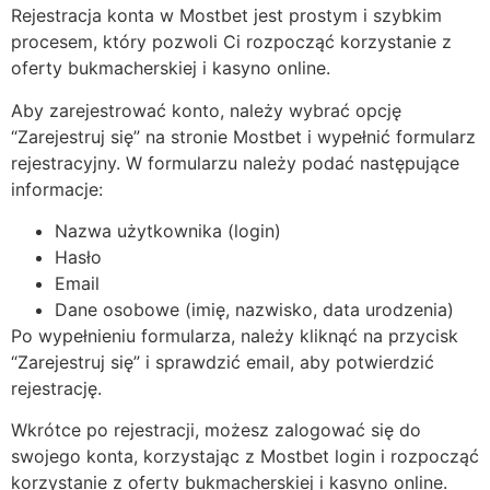
Rejestracja konta w Mostbet jest prostym i szybkim
procesem, który pozwoli Ci rozpocząć korzystanie z
oferty bukmacherskiej i kasyno online.
Aby zarejestrować konto, należy wybrać opcję
“Zarejestruj się” na stronie Mostbet i wypełnić formularz
rejestracyjny. W formularzu należy podać następujące
informacje:
Nazwa użytkownika (login)
Hasło
Email
Dane osobowe (imię, nazwisko, data urodzenia)
Po wypełnieniu formularza, należy kliknąć na przycisk
“Zarejestruj się” i sprawdzić email, aby potwierdzić
rejestrację.
Wkrótce po rejestracji, możesz zalogować się do
swojego konta, korzystając z Mostbet login i rozpocząć
korzystanie z oferty bukmacherskiej i kasyno online.