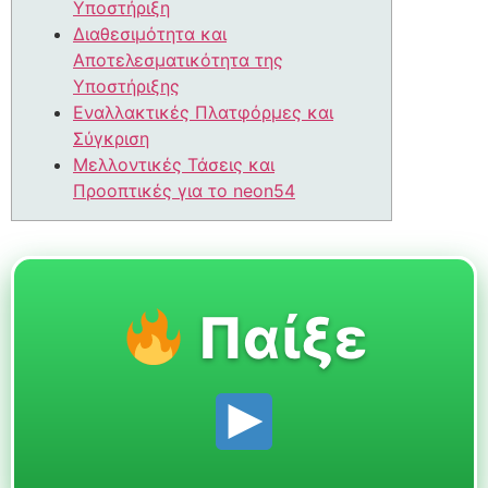
Υποστήριξη
Διαθεσιμότητα και
Αποτελεσματικότητα της
Υποστήριξης
Εναλλακτικές Πλατφόρμες και
Σύγκριση
Μελλοντικές Τάσεις και
Προοπτικές για το neon54
Παίξε