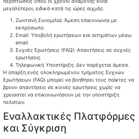
περιπτώσεις όπου οι χρόνοι αναμονής είναι
μεγαλύτεροι, ειδικά κατά τις ώρες αιχμής.
Ζωντανή Συνομιλία: Άμεση επικοινωνία με
εκπρόσωπο.
Email: Υποβολή ερωτήσεων και αιτημάτων μέσω
email.
Συχνές Ερωτήσεις (FAQ): Απαντήσεις σε συχνές
ερωτήσεις.
Τηλεφωνική Υποστήριξη: Δεν παρέχεται άμεσα.
Η ύπαρξη ενός ολοκληρωμένου τμήματος Συχνών
Ερωτήσεων (FAQ) μπορεί να βοηθήσει τους παίκτες να
βρουν απαντήσεις σε κοινές ερωτήσεις χωρίς να
χρειαστεί να επικοινωνήσουν με την υποστήριξη
πελατών.
Εναλλακτικές Πλατφόρμες
και Σύγκριση