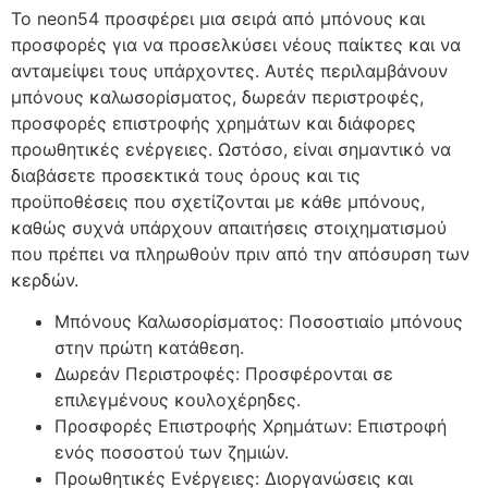
Το neon54 προσφέρει μια σειρά από μπόνους και
προσφορές για να προσελκύσει νέους παίκτες και να
ανταμείψει τους υπάρχοντες. Αυτές περιλαμβάνουν
μπόνους καλωσορίσματος, δωρεάν περιστροφές,
προσφορές επιστροφής χρημάτων και διάφορες
προωθητικές ενέργειες. Ωστόσο, είναι σημαντικό να
διαβάσετε προσεκτικά τους όρους και τις
προϋποθέσεις που σχετίζονται με κάθε μπόνους,
καθώς συχνά υπάρχουν απαιτήσεις στοιχηματισμού
που πρέπει να πληρωθούν πριν από την απόσυρση των
κερδών.
Μπόνους Καλωσορίσματος: Ποσοστιαίο μπόνους
στην πρώτη κατάθεση.
Δωρεάν Περιστροφές: Προσφέρονται σε
επιλεγμένους κουλοχέρηδες.
Προσφορές Επιστροφής Χρημάτων: Επιστροφή
ενός ποσοστού των ζημιών.
Προωθητικές Ενέργειες: Διοργανώσεις και