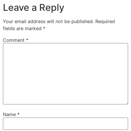
Leave a Reply
Your email address will not be published.
Required
fields are marked
*
Comment
*
Name
*