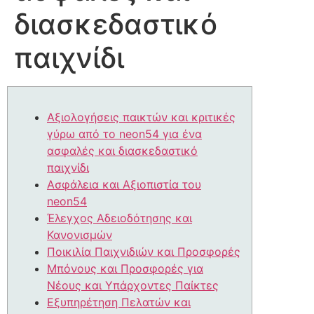
διασκεδαστικό
παιχνίδι
Αξιολογήσεις παικτών και κριτικές
γύρω από το neon54 για ένα
ασφαλές και διασκεδαστικό
παιχνίδι
Ασφάλεια και Αξιοπιστία του
neon54
Έλεγχος Αδειοδότησης και
Κανονισμών
Ποικιλία Παιχνιδιών και Προσφορές
Μπόνους και Προσφορές για
Νέους και Υπάρχοντες Παίκτες
Εξυπηρέτηση Πελατών και