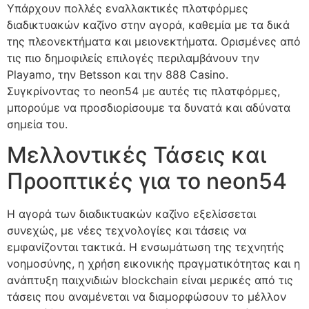
Υπάρχουν πολλές εναλλακτικές πλατφόρμες
διαδικτυακών καζίνο στην αγορά, καθεμία με τα δικά
της πλεονεκτήματα και μειονεκτήματα. Ορισμένες από
τις πιο δημοφιλείς επιλογές περιλαμβάνουν την
Playamo, την Betsson και την 888 Casino.
Συγκρίνοντας το neon54 με αυτές τις πλατφόρμες,
μπορούμε να προσδιορίσουμε τα δυνατά και αδύνατα
σημεία του.
Μελλοντικές Τάσεις και
Προοπτικές για το neon54
Η αγορά των διαδικτυακών καζίνο εξελίσσεται
συνεχώς, με νέες τεχνολογίες και τάσεις να
εμφανίζονται τακτικά. Η ενσωμάτωση της τεχνητής
νοημοσύνης, η χρήση εικονικής πραγματικότητας και η
ανάπτυξη παιχνιδιών blockchain είναι μερικές από τις
τάσεις που αναμένεται να διαμορφώσουν το μέλλον