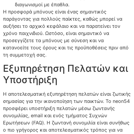
διαγωνισμοί με έπαθλα.
Η προσφορά μπόνους είναι ένας σημαντικός
παράγοντας για πολλούς παίκτες, καθώς μπορεί να
αυξήσει το αρχικό κεφάλαιο και να παρατείνει τον
χρόνο παιχνιδιού. Ωστόσο, είναι σημαντικό να
προσεγγίζετε τα μπόνους με σύνεση και να
κατανοείτε τους όρους και τις προϋποθέσεις πριν από
τη συμμετοχή σας.
Εξυπηρέτηση Πελατών και
Υποστήριξη
Η αποτελεσματική εξυπηρέτηση πελατών είναι ζωτικής
σημασίας για την ικανοποίηση των παικτών. Το neon54
προσφέρει υποστήριξη πελατών μέσω ζωντανής
συνομιλίας, email και ενός τμήματος Συχνών
Ερωτήσεων (FAQ). Η ζωντανή συνομιλία είναι συνήθως
ο πιο γρήγορος και αποτελεσματικός τρόπος για να