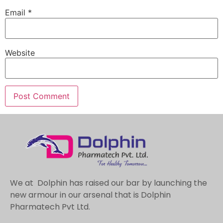
Email
*
Website
We at Dolphin has raised our bar by launching the
new armour in our arsenal that is Dolphin
Pharmatech Pvt Ltd.