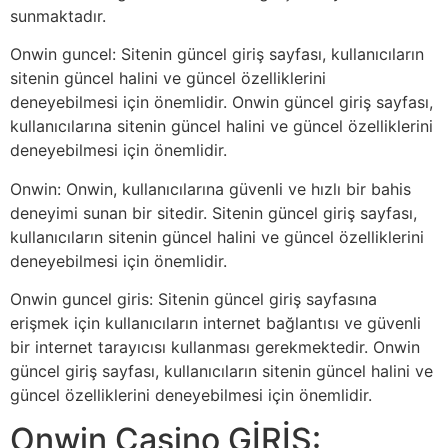
sunmaktadır.
Onwin guncel: Sitenin güncel giriş sayfası, kullanıcıların
sitenin güncel halini ve güncel özelliklerini
deneyebilmesi için önemlidir. Onwin güncel giriş sayfası,
kullanıcılarına sitenin güncel halini ve güncel özelliklerini
deneyebilmesi için önemlidir.
Onwin: Onwin, kullanıcılarına güvenli ve hızlı bir bahis
deneyimi sunan bir sitedir. Sitenin güncel giriş sayfası,
kullanıcıların sitenin güncel halini ve güncel özelliklerini
deneyebilmesi için önemlidir.
Onwin guncel giris: Sitenin güncel giriş sayfasına
erişmek için kullanıcıların internet bağlantısı ve güvenli
bir internet tarayıcısı kullanması gerekmektedir. Onwin
güncel giriş sayfası, kullanıcıların sitenin güncel halini ve
güncel özelliklerini deneyebilmesi için önemlidir.
Onwin Casino GİRİŞ: