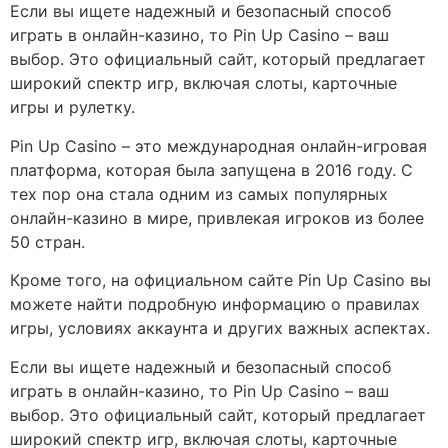
Если вы ищете надежный и безопасный способ
играть в онлайн-казино, то Pin Up Casino – ваш
выбор. Это официальный сайт, который предлагает
широкий спектр игр, включая слоты, карточные
игры и рулетку.
Pin Up Casino – это международная онлайн-игровая
платформа, которая была запущена в 2016 году. С
тех пор она стала одним из самых популярных
онлайн-казино в мире, привлекая игроков из более
50 стран.
Кроме того, на официальном сайте Pin Up Casino вы
можете найти подробную информацию о правилах
игры, условиях аккаунта и других важных аспектах.
Если вы ищете надежный и безопасный способ
играть в онлайн-казино, то Pin Up Casino – ваш
выбор. Это официальный сайт, который предлагает
широкий спектр игр, включая слоты, карточные