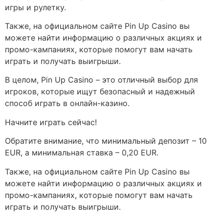
игры и рулетку.
Также, на официальном сайте Pin Up Casino вы
можете найти информацию о различных акциях и
промо-кампаниях, которые помогут вам начать
играть и получать выигрыши.
В целом, Pin Up Casino – это отличный выбор для
игроков, которые ищут безопасный и надежный
способ играть в онлайн-казино.
Начните играть сейчас!
Обратите внимание, что минимальный депозит – 10
EUR, а минимальная ставка – 0,20 EUR.
Также, на официальном сайте Pin Up Casino вы
можете найти информацию о различных акциях и
промо-кампаниях, которые помогут вам начать
играть и получать выигрыши.