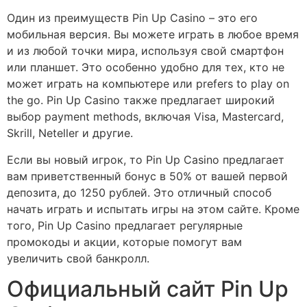
Один из преимуществ Pin Up Casino – это его
мобильная версия. Вы можете играть в любое время
и из любой точки мира, используя свой смартфон
или планшет. Это особенно удобно для тех, кто не
может играть на компьютере или prefers to play on
the go. Pin Up Casino также предлагает широкий
выбор payment methods, включая Visa, Mastercard,
Skrill, Neteller и другие.
Если вы новый игрок, то Pin Up Casino предлагает
вам приветственный бонус в 50% от вашей первой
депозита, до 1250 рублей. Это отличный способ
начать играть и испытать игры на этом сайте. Кроме
того, Pin Up Casino предлагает регулярные
промокоды и акции, которые помогут вам
увеличить свой банкролл.
Официальный сайт Pin Up