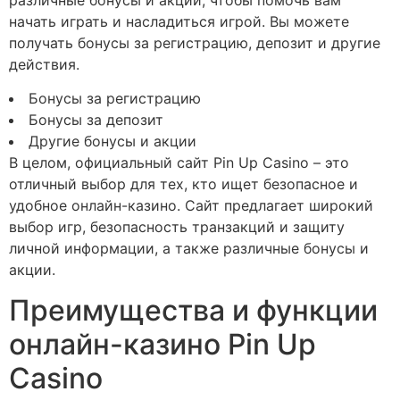
различные бонусы и акции, чтобы помочь вам
начать играть и насладиться игрой. Вы можете
получать бонусы за регистрацию, депозит и другие
действия.
Бонусы за регистрацию
Бонусы за депозит
Другие бонусы и акции
В целом, официальный сайт Pin Up Casino – это
отличный выбор для тех, кто ищет безопасное и
удобное онлайн-казино. Сайт предлагает широкий
выбор игр, безопасность транзакций и защиту
личной информации, а также различные бонусы и
акции.
Преимущества и функции
онлайн-казино Pin Up
Casino