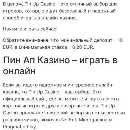
В целом, Pin Up Casino – это отличный выбор для
игроков, которые ищут безопасный и надежный
способ играть в онлайн-казино.
Начните играть сейчас!
Обратите внимание, что минимальный депозит – 10
EUR, а минимальная ставка – 0,20 EUR.
Пин Ап Казино – играть в
онлайн
Если вы ищете надежное и интересное онлайн-
казино, то Pin Up Casino – ваш выбор. Это
официальный сайт, где вы можете играть в слоты,
карточные игры и другие азартные игры. Pin Up
Casino предлагает широкий выбор игр от известных
разработчиков, включая NetEnt, Microgaming и
Pragmatic Play.