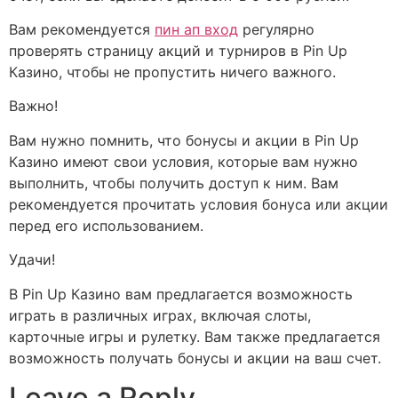
Вам рекомендуется
пин ап вход
регулярно
проверять страницу акций и турниров в Pin Up
Казино, чтобы не пропустить ничего важного.
Важно!
Вам нужно помнить, что бонусы и акции в Pin Up
Казино имеют свои условия, которые вам нужно
выполнить, чтобы получить доступ к ним. Вам
рекомендуется прочитать условия бонуса или акции
перед его использованием.
Удачи!
В Pin Up Казино вам предлагается возможность
играть в различных играх, включая слоты,
карточные игры и рулетку. Вам также предлагается
возможность получать бонусы и акции на ваш счет.
Leave a Reply