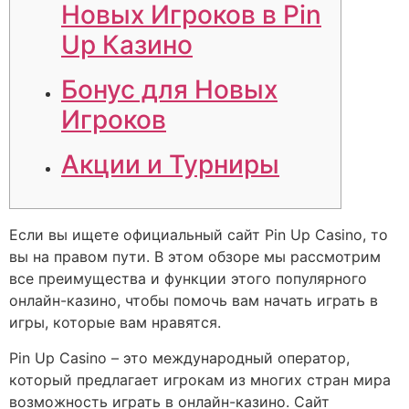
Новых Игроков в Pin
Up Казино
Бонус для Новых
Игроков
Акции и Турниры
Если вы ищете официальный сайт Pin Up Casino, то
вы на правом пути. В этом обзоре мы рассмотрим
все преимущества и функции этого популярного
онлайн-казино, чтобы помочь вам начать играть в
игры, которые вам нравятся.
Pin Up Casino – это международный оператор,
который предлагает игрокам из многих стран мира
возможность играть в онлайн-казино. Сайт