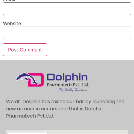
Website
We at Dolphin has raised our bar by launching the
new armour in our arsenal that is Dolphin
Pharmatech Pvt Ltd.