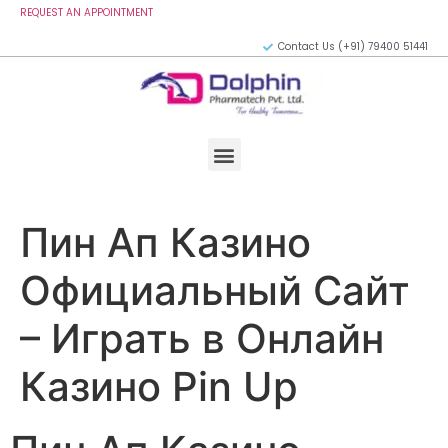
REQUEST AN APPOINTMENT
Contact Us (+91) 79400 51441
Пин Ап Казино
Официальный Сайт
– Играть в Онлайн
Казино Pin Up