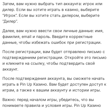
Затем, вам нужно выбрать тип аккаунта: игрок или
дилер. Если вы хотите играть в казино, выберите
“Игрок”. Если вы хотите стать дилером, выберите
“Дилер”.
Далее, вам нужно ввести свои личные данные: имя,
фамилия, email и пароль. Введите корректные
данные, чтобы избежать ошибок при регистрации.
После регистрации, вам будет отправлено письмо с
подтверждением регистрации. Откройте это письмо
и кликните на ссылку, чтобы подтвердить свой
аккаунт.
После подтверждения аккаунта, вы сможете начать
играть в Pin Up Казино. Вам будет доступен доступ к
играм, а также к вашим аккаунту и истории игры.
Важно: перед началом игры, убедитесь, что вы
понимаете правила и условия игры. Pin Up Казино