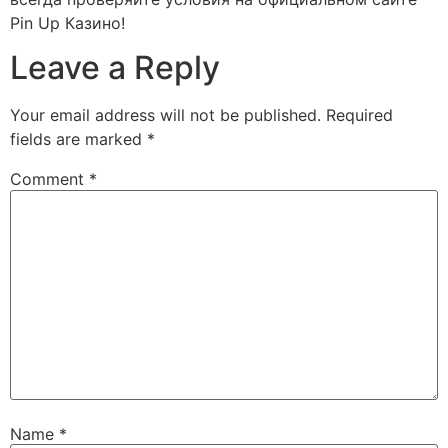
Pin Up Казино!
Leave a Reply
Your email address will not be published.
Required
fields are marked
*
Comment
*
Name
*