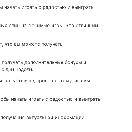
бы начать играть с радостью и выиграть
тных спин на любимые игры. Это отличный
т, что вы можете получать
м получать дополнительные бонусы и
е дни недели.
играть больше, просто потому, что вы
чтобы начать играть с радостью и выиграть
 получения актуальной информации.