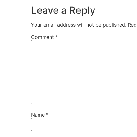
Leave a Reply
Your email address will not be published.
Req
Comment
*
Name
*