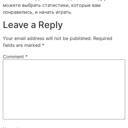
можете выбрать статистики, которые вам
понравились, и начать играть.
Leave a Reply
Your email address will not be published.
Required
fields are marked
*
Comment
*