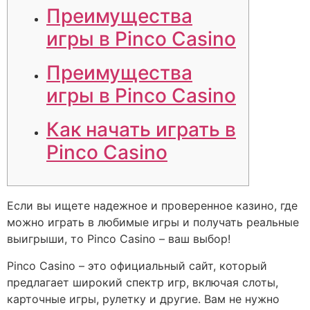
Преимущества
игры в Pinco Casino
Преимущества
игры в Pinco Casino
Как начать играть в
Pinco Casino
Если вы ищете надежное и проверенное казино, где
можно играть в любимые игры и получать реальные
выигрыши, то Pinco Casino – ваш выбор!
Pinco Casino – это официальный сайт, который
предлагает широкий спектр игр, включая слоты,
карточные игры, рулетку и другие. Вам не нужно