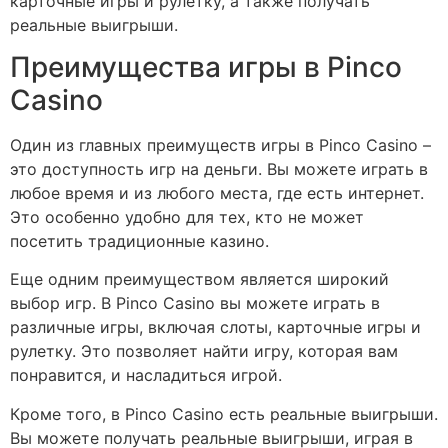
карточные игры и рулетку, а также получать
реальные выигрыши.
Преимущества игры в Pinco
Casino
Один из главных преимуществ игры в Pinco Casino –
это доступность игр на деньги. Вы можете играть в
любое время и из любого места, где есть интернет.
Это особенно удобно для тех, кто не может
посетить традиционные казино.
Еще одним преимуществом является широкий
выбор игр. В Pinco Casino вы можете играть в
различные игры, включая слоты, карточные игры и
рулетку. Это позволяет найти игру, которая вам
понравится, и насладиться игрой.
Кроме того, в Pinco Casino есть реальные выигрыши.
Вы можете получать реальные выигрыши, играя в