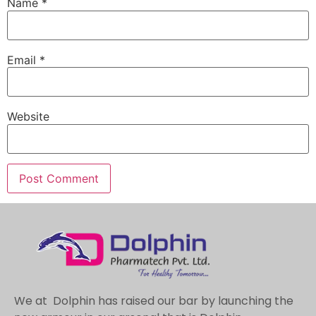
Name
*
Email
*
Website
We at Dolphin has raised our bar by launching the