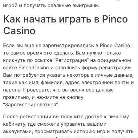
игрой и получать реальные выигрыши.
Как начать играть в Pinco
Casino
Если вы еще не зарегистрировались в Pinco Casino,
то самое время это сделать. Вам нужно только
кликнуть по ссылке “Регистрация” на официальном
сайте Pinco Casino и заполнить форму регистрации.
Вам потребуется указать некоторые личные данные,
такие как имя, фамилия, адрес электронной почты и
пароль. Проверьте, что вы ввели все данные
правильно, и нажмите на кнопку
“Зарегистрироваться”.
После регистрации вы получите доступ к личному
кабинету, где сможете управлять вашими
аккаунтами, просматривать историю игр и получать