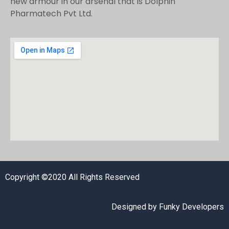
new armour in our arsenal that is Dolphin
Pharmatech Pvt Ltd.
Copyright ©2020 All Rights Reserved
Designed by
Funky Developers