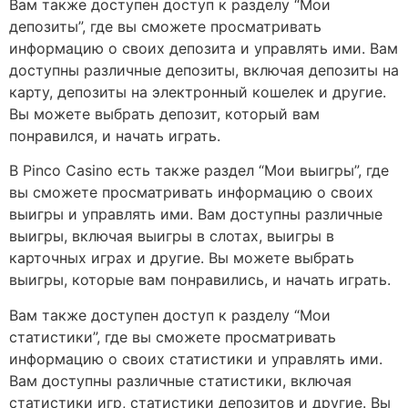
Вам также доступен доступ к разделу “Мои
депозиты”, где вы сможете просматривать
информацию о своих депозита и управлять ими. Вам
доступны различные депозиты, включая депозиты на
карту, депозиты на электронный кошелек и другие.
Вы можете выбрать депозит, который вам
понравился, и начать играть.
В Pinco Casino есть также раздел “Мои выигры”, где
вы сможете просматривать информацию о своих
выигры и управлять ими. Вам доступны различные
выигры, включая выигры в слотах, выигры в
карточных играх и другие. Вы можете выбрать
выигры, которые вам понравились, и начать играть.
Вам также доступен доступ к разделу “Мои
статистики”, где вы сможете просматривать
информацию о своих статистики и управлять ими.
Вам доступны различные статистики, включая
статистики игр, статистики депозитов и другие. Вы