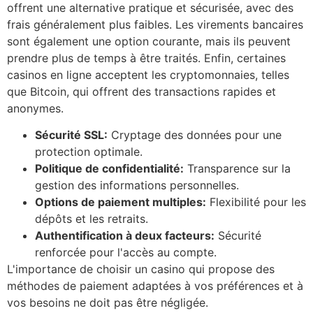
offrent une alternative pratique et sécurisée, avec des
frais généralement plus faibles. Les virements bancaires
sont également une option courante, mais ils peuvent
prendre plus de temps à être traités. Enfin, certaines
casinos en ligne acceptent les cryptomonnaies, telles
que Bitcoin, qui offrent des transactions rapides et
anonymes.
Sécurité SSL:
Cryptage des données pour une
protection optimale.
Politique de confidentialité:
Transparence sur la
gestion des informations personnelles.
Options de paiement multiples:
Flexibilité pour les
dépôts et les retraits.
Authentification à deux facteurs:
Sécurité
renforcée pour l'accès au compte.
L'importance de choisir un casino qui propose des
méthodes de paiement adaptées à vos préférences et à
vos besoins ne doit pas être négligée.