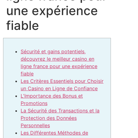
une expérience
fiable
Sécurité et gains potentiels,
découvrez le meilleur casino en
ligne france pour une expérience
fiable
Les Critères Essentiels pour Choisir
un Casino en Ligne de Confiance
L'Importance des Bonus et
Promotions
La Sécurité des Transactions et la
Protection des Données
Personnelles
Les Différentes Méthodes de