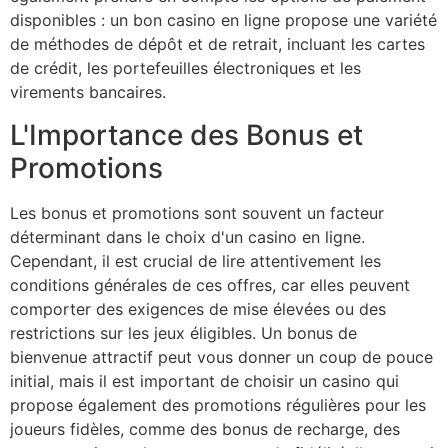
disponibles : un bon casino en ligne propose une variété
de méthodes de dépôt et de retrait, incluant les cartes
de crédit, les portefeuilles électroniques et les
virements bancaires.
L'Importance des Bonus et
Promotions
Les bonus et promotions sont souvent un facteur
déterminant dans le choix d'un casino en ligne.
Cependant, il est crucial de lire attentivement les
conditions générales de ces offres, car elles peuvent
comporter des exigences de mise élevées ou des
restrictions sur les jeux éligibles. Un bonus de
bienvenue attractif peut vous donner un coup de pouce
initial, mais il est important de choisir un casino qui
propose également des promotions régulières pour les
joueurs fidèles, comme des bonus de recharge, des