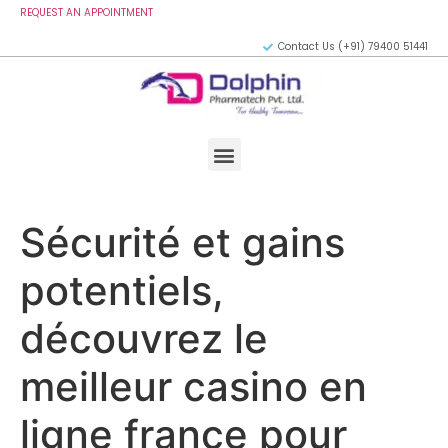
REQUEST AN APPOINTMENT
Contact Us (+91) 79400 51441
Sécurité et gains
potentiels,
découvrez le
meilleur casino en
ligne france pour