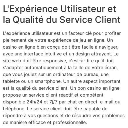
L'Expérience Utilisateur et
la Qualité du Service Client
L'expérience utilisateur est un facteur clé pour profiter
pleinement de votre expérience de jeu en ligne. Un
casino en ligne bien conçu doit être facile à naviguer,
avec une interface intuitive et un design attrayant. Le
site web doit être responsive, c'est-à-dire qu'il doit
s'adapter automatiquement à la taille de votre écran,
que vous jouiez sur un ordinateur de bureau, une
tablette ou un smartphone. Un autre aspect important
est la qualité du service client. Un bon casino en ligne
propose un service client réactif et compétent,
disponible 24h/24 et 7j/7 par chat en direct, e-mail ou
téléphone. Le service client doit être capable de
répondre à vos questions et de résoudre vos problèmes
de manière efficace et professionnelle.