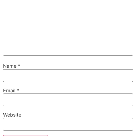
Name
*
Email
*
Website