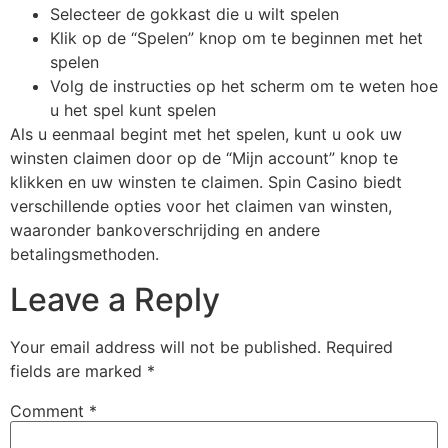
Selecteer de gokkast die u wilt spelen
Klik op de “Spelen” knop om te beginnen met het
spelen
Volg de instructies op het scherm om te weten hoe
u het spel kunt spelen
Als u eenmaal begint met het spelen, kunt u ook uw
winsten claimen door op de “Mijn account” knop te
klikken en uw winsten te claimen. Spin Casino biedt
verschillende opties voor het claimen van winsten,
waaronder bankoverschrijding en andere
betalingsmethoden.
Leave a Reply
Your email address will not be published.
Required
fields are marked
*
Comment
*