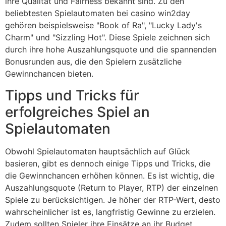
ihre Qualität und Fairness bekannt sind. Zu den
beliebtesten Spielautomaten bei casino win2day
gehören beispielsweise "Book of Ra", "Lucky Lady's
Charm" und "Sizzling Hot". Diese Spiele zeichnen sich
durch ihre hohe Auszahlungsquote und die spannenden
Bonusrunden aus, die den Spielern zusätzliche
Gewinnchancen bieten.
Tipps und Tricks für
erfolgreiches Spiel an
Spielautomaten
Obwohl Spielautomaten hauptsächlich auf Glück
basieren, gibt es dennoch einige Tipps und Tricks, die
die Gewinnchancen erhöhen können. Es ist wichtig, die
Auszahlungsquote (Return to Player, RTP) der einzelnen
Spiele zu berücksichtigen. Je höher der RTP-Wert, desto
wahrscheinlicher ist es, langfristig Gewinne zu erzielen.
Zudem sollten Spieler ihre Einsätze an ihr Budget