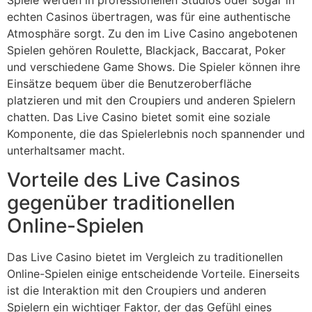
echten Casinos übertragen, was für eine authentische
Atmosphäre sorgt. Zu den im Live Casino angebotenen
Spielen gehören Roulette, Blackjack, Baccarat, Poker
und verschiedene Game Shows. Die Spieler können ihre
Einsätze bequem über die Benutzeroberfläche
platzieren und mit den Croupiers und anderen Spielern
chatten. Das Live Casino bietet somit eine soziale
Komponente, die das Spielerlebnis noch spannender und
unterhaltsamer macht.
Vorteile des Live Casinos
gegenüber traditionellen
Online-Spielen
Das Live Casino bietet im Vergleich zu traditionellen
Online-Spielen einige entscheidende Vorteile. Einerseits
ist die Interaktion mit den Croupiers und anderen
Spielern ein wichtiger Faktor, der das Gefühl eines