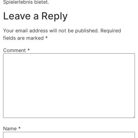
Spielerlebnis bietet.
Leave a Reply
Your email address will not be published.
Required
fields are marked
*
Comment
*
Name
*