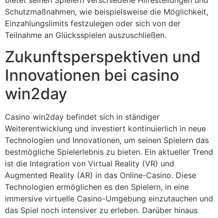
Schutzmaßnahmen, wie beispielsweise die Möglichkeit,
Einzahlungslimits festzulegen oder sich von der
Teilnahme an Glücksspielen auszuschließen.
Zukunftsperspektiven und
Innovationen bei casino
win2day
Casino win2day befindet sich in ständiger
Weiterentwicklung und investiert kontinuierlich in neue
Technologien und Innovationen, um seinen Spielern das
bestmögliche Spielerlebnis zu bieten. Ein aktueller Trend
ist die Integration von Virtual Reality (VR) und
Augmented Reality (AR) in das Online-Casino. Diese
Technologien ermöglichen es den Spielern, in eine
immersive virtuelle Casino-Umgebung einzutauchen und
das Spiel noch intensiver zu erleben. Darüber hinaus