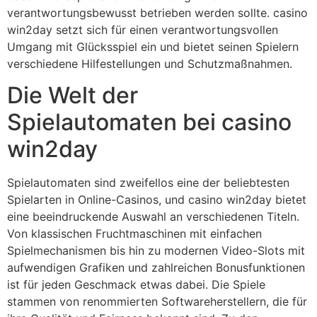
verantwortungsbewusst betrieben werden sollte. casino
win2day setzt sich für einen verantwortungsvollen
Umgang mit Glücksspiel ein und bietet seinen Spielern
verschiedene Hilfestellungen und Schutzmaßnahmen.
Die Welt der
Spielautomaten bei casino
win2day
Spielautomaten sind zweifellos eine der beliebtesten
Spielarten in Online-Casinos, und casino win2day bietet
eine beeindruckende Auswahl an verschiedenen Titeln.
Von klassischen Fruchtmaschinen mit einfachen
Spielmechanismen bis hin zu modernen Video-Slots mit
aufwendigen Grafiken und zahlreichen Bonusfunktionen
ist für jeden Geschmack etwas dabei. Die Spiele
stammen von renommierten Softwareherstellern, die für