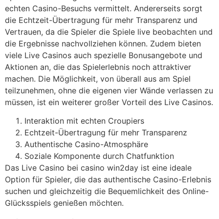
echten Casino-Besuchs vermittelt. Andererseits sorgt
die Echtzeit-Übertragung für mehr Transparenz und
Vertrauen, da die Spieler die Spiele live beobachten und
die Ergebnisse nachvollziehen können. Zudem bieten
viele Live Casinos auch spezielle Bonusangebote und
Aktionen an, die das Spielerlebnis noch attraktiver
machen. Die Möglichkeit, von überall aus am Spiel
teilzunehmen, ohne die eigenen vier Wände verlassen zu
müssen, ist ein weiterer großer Vorteil des Live Casinos.
Interaktion mit echten Croupiers
Echtzeit-Übertragung für mehr Transparenz
Authentische Casino-Atmosphäre
Soziale Komponente durch Chatfunktion
Das Live Casino bei casino win2day ist eine ideale
Option für Spieler, die das authentische Casino-Erlebnis
suchen und gleichzeitig die Bequemlichkeit des Online-
Glücksspiels genießen möchten.