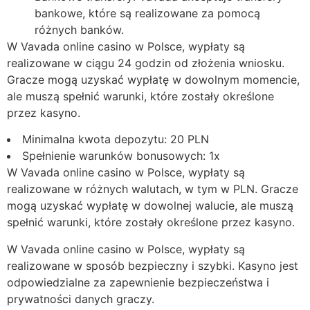
bankowe, które są realizowane za pomocą
różnych banków.
W Vavada online casino w Polsce, wypłaty są
realizowane w ciągu 24 godzin od złożenia wniosku.
Gracze mogą uzyskać wypłatę w dowolnym momencie,
ale muszą spełnić warunki, które zostały określone
przez kasyno.
Minimalna kwota depozytu: 20 PLN
Spełnienie warunków bonusowych: 1x
W Vavada online casino w Polsce, wypłaty są
realizowane w różnych walutach, w tym w PLN. Gracze
mogą uzyskać wypłatę w dowolnej walucie, ale muszą
spełnić warunki, które zostały określone przez kasyno.
W Vavada online casino w Polsce, wypłaty są
realizowane w sposób bezpieczny i szybki. Kasyno jest
odpowiedzialne za zapewnienie bezpieczeństwa i
prywatności danych graczy.