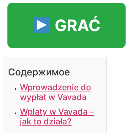
GRAĆ
Содержимое
Wprowadzenie do
wypłat w Vavada
Wpłaty w Vavada –
jak to działa?