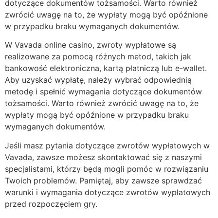
dotyczące dokumentów tożsamości. Warto również
zwrócić uwagę na to, że wypłaty mogą być opóźnione
w przypadku braku wymaganych dokumentów.
W Vavada online casino, zwroty wypłatowe są
realizowane za pomocą różnych metod, takich jak
bankowość elektroniczna, kartą płatniczą lub e-wallet.
Aby uzyskać wypłatę, należy wybrać odpowiednią
metodę i spełnić wymagania dotyczące dokumentów
tożsamości. Warto również zwrócić uwagę na to, że
wypłaty mogą być opóźnione w przypadku braku
wymaganych dokumentów.
Jeśli masz pytania dotyczące zwrotów wypłatowych w
Vavada, zawsze możesz skontaktować się z naszymi
specjalistami, którzy będą mogli pomóc w rozwiązaniu
Twoich problemów. Pamiętaj, aby zawsze sprawdzać
warunki i wymagania dotyczące zwrotów wypłatowych
przed rozpoczęciem gry.