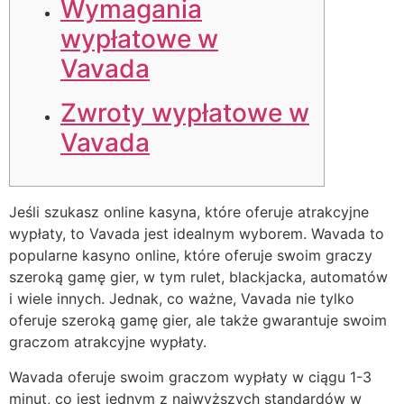
Wymagania
wypłatowe w
Vavada
Zwroty wypłatowe w
Vavada
Jeśli szukasz online kasyna, które oferuje atrakcyjne
wypłaty, to Vavada jest idealnym wyborem. Wavada to
popularne kasyno online, które oferuje swoim graczy
szeroką gamę gier, w tym rulet, blackjacka, automatów
i wiele innych. Jednak, co ważne, Vavada nie tylko
oferuje szeroką gamę gier, ale także gwarantuje swoim
graczom atrakcyjne wypłaty.
Wavada oferuje swoim graczom wypłaty w ciągu 1-3
minut, co jest jednym z najwyższych standardów w