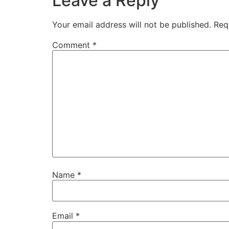
Leave a Reply
Your email address will not be published.
Req
Comment
*
Name
*
Email
*