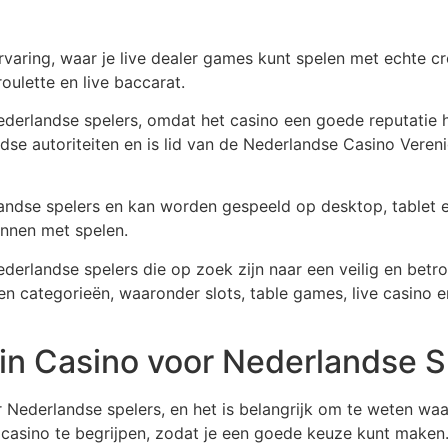
varing, waar je live dealer games kunt spelen met echte cro
roulette en live baccarat.
erlandse spelers, omdat het casino een goede reputatie he
se autoriteiten en is lid van de Nederlandse Casino Verenig
andse spelers en kan worden gespeeld op desktop, tablet 
nnen met spelen.
erlandse spelers die op zoek zijn naar een veilig en betro
n categorieën, waaronder slots, table games, live casino en
in Casino voor Nederlandse S
Nederlandse spelers, en het is belangrijk om te weten waar
 casino te begrijpen, zodat je een goede keuze kunt maken