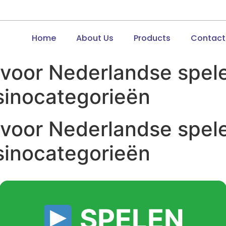
Home
About Us
Products
Contact
voor Nederlandse spele
sinocategorieën
voor Nederlandse spele
sinocategorieën
SPELEN