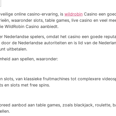
eilige online casino-ervaring, is
wildrobin
Casino een goed
eën, waaronder slots, table games, live casino en veel meer
die WildRobin Casino aanbiedt.
r Nederlandse spelers, omdat het casino een goede reputati
 door de Nederlandse autoriteiten en is lid van de Nederla
unt uitbetalen.
nheid aan spellen, waaronder:
slots, van klassieke fruitmachines tot complexere videospel
ts en slots met free spins.
breed aanbod aan table games, zoals blackjack, roulette, ba
ellen.